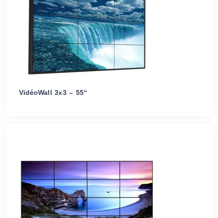
VidéoWall 3x3 – 55“