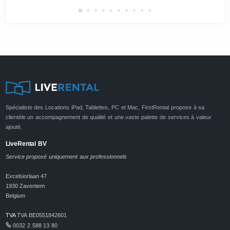
Spécialiste des Locations iPad, Tablettes, PC et Mac, FirstRental propose à sa
clientèle un accompagnement de qualité et une vaste palette de services à valeur
ajouté.
LiveRental BV
Service proposé uniquement aux professionnels
Excelsiorlaan 47
1930 Zaventem
Belgium
TVA
TVA BE0551842601
0032 2 588 13 80