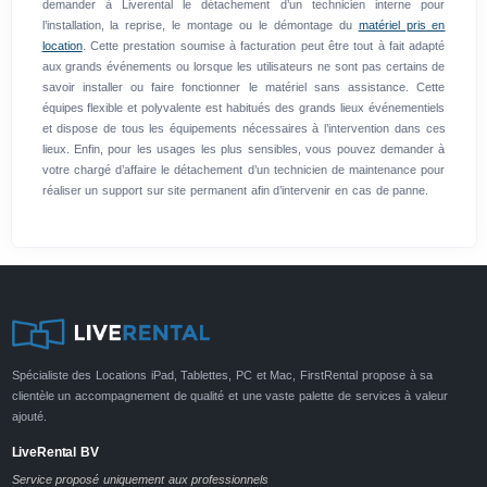
demander à Liverental le détachement d’un technicien interne pour
l’installation, la reprise, le montage ou le démontage du
matériel pris en
location
. Cette prestation soumise à facturation peut être tout à fait adapté
aux grands événements ou lorsque les utilisateurs ne sont pas certains de
savoir installer ou faire fonctionner le matériel sans assistance. Cette
équipes flexible et polyvalente est habitués des grands lieux événementiels
et dispose de tous les équipements nécessaires à l’intervention dans ces
lieux. Enfin, pour les usages les plus sensibles, vous pouvez demander à
votre chargé d’affaire le détachement d’un technicien de maintenance pour
réaliser un support sur site permanent afin d’intervenir en cas de panne.
Spécialiste des Locations iPad, Tablettes, PC et Mac, FirstRental propose à sa
clientèle un accompagnement de qualité et une vaste palette de services à valeur
ajouté.
LiveRental BV
Service proposé uniquement aux professionnels