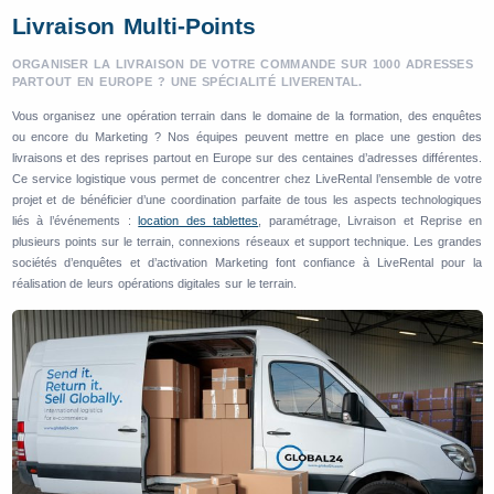
Livraison Multi-Points
ORGANISER LA LIVRAISON DE VOTRE COMMANDE SUR 1000 ADRESSES
PARTOUT EN EUROPE ? UNE SPÉCIALITÉ LIVERENTAL.
Vous organisez une opération terrain dans le domaine de la formation, des enquêtes
ou encore du Marketing ? Nos équipes peuvent mettre en place une gestion des
livraisons et des reprises partout en Europe sur des centaines d’adresses différentes.
Ce service logistique vous permet de concentrer chez LiveRental l’ensemble de votre
projet et de bénéficier d’une coordination parfaite de tous les aspects technologiques
liés à l’événements :
location des tablettes
, paramétrage, Livraison et Reprise en
plusieurs points sur le terrain, connexions réseaux et support technique. Les grandes
sociétés d’enquêtes et d’activation Marketing font confiance à LiveRental pour la
réalisation de leurs opérations digitales sur le terrain.