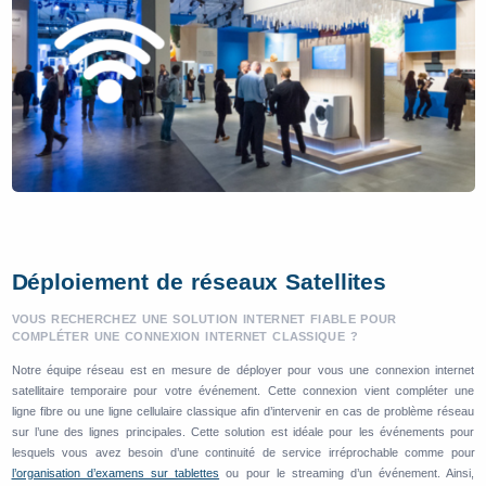
Déploiement de réseaux Satellites
VOUS RECHERCHEZ UNE SOLUTION INTERNET FIABLE POUR
COMPLÉTER UNE CONNEXION INTERNET CLASSIQUE ?
Notre équipe réseau est en mesure de déployer pour vous une connexion internet
satellitaire temporaire pour votre événement. Cette connexion vient compléter une
ligne fibre ou une ligne cellulaire classique afin d’intervenir en cas de problème réseau
sur l’une des lignes principales. Cette solution est idéale pour les événements pour
lesquels vous avez besoin d’une continuité de service irréprochable comme pour
l’organisation d’examens sur tablettes
ou pour le streaming d’un événement. Ainsi,