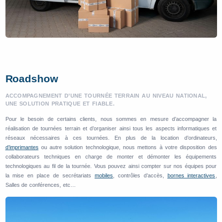
Roadshow
ACCOMPAGNEMENT D’UNE TOURNÉE TERRAIN AU NIVEAU NATIONAL,
UNE SOLUTION PRATIQUE ET FIABLE.
Pour le besoin de certains clients, nous sommes en mesure d’accompagner la
réalisation de tournées terrain et d’organiser ainsi tous les aspects informatiques et
réseaux nécessaires à ces tournées. En plus de la location d’ordinateurs,
d’imprimantes
ou autre solution technologique, nous mettons à votre disposition des
collaborateurs techniques en charge de monter et démonter les équipements
technologiques au fil de la tournée. Vous pouvez ainsi compter sur nos équipes pour
la mise en place de secrétariats
mobiles
, contrôles d’accès,
bornes interactives
,
Salles de conférences, etc…