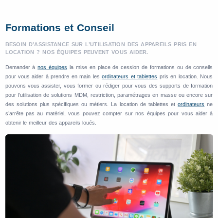
Formations et Conseil
BESOIN D’ASSISTANCE SUR L’UTILISATION DES APPAREILS PRIS EN
LOCATION ? NOS ÉQUIPES PEUVENT VOUS AIDER.
Demander à
nos équipes
la mise en place de cession de formations ou de conseils
pour vous aider à prendre en main les
ordinateurs et tablettes
pris en location. Nous
pouvons vous assister, vous former ou rédiger pour vous des supports de formation
pour l’utilisation de solutions MDM, restriction, paramétrages en masse ou encore sur
des solutions plus spécifiques ou métiers. La location de tablettes et
ordinateurs
ne
s’arrête pas au matériel, vous pouvez compter sur nos équipes pour vous aider à
obtenir le meilleur des appareils loués.