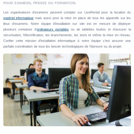
POUR EXAMENS, PRESSE OU FORMATION.
Les organisateurs d’examens peuvent compter sur LiveRental pour la location du
matériel informatique
mais aussi pour la mise en place de tous les appareils sur les
lieux d’examens. Notre équipe d’installation sur site est en mesure de déployer
plusieurs centaines d’
ordinateurs portables
ou de tablettes louées et d’assurer la
sécurisation, l’électrification, les branchements, les tests et même la mise en réseau.
Confier cette mission d’installation informatique à notre équipe c’est assurer une
parfaite coordination de tous les besoin technologiques de l’épreuve ou du projet.