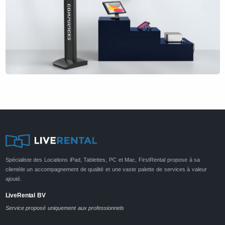
Spécialiste des Locations iPad, Tablettes, PC et Mac, FirstRental propose à sa
clientèle un accompagnement de qualité et une vaste palette de services à valeur
ajouté.
LiveRental BV
Service proposé uniquement aux professionnels