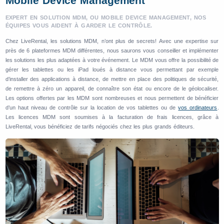
Mobile Device Management
EXPERT EN SOLUTION MDM, OU MOBILE DEVICE MANAGEMENT, NOS
ÉQUIPES VOUS AIDENT À GARDER LE CONTRÔLE.
Chez LiveRental, les solutions MDM, n’ont plus de secrets! Avec une expertise sur
près de 6 plateformes MDM différentes, nous saurons vous conseiller et implémenter
les solutions les plus adaptées à votre événement. Le MDM vous offre la possibilité de
gérer les tablettes ou les iPad loués à distance vous permettant par exemple
d’installer des applications à distance, de mettre en place des politiques de sécurité,
de remettre à zéro un appareil, de connaître son état ou encore de le géolocaliser.
Les options offertes par les MDM sont nombreuses et nous permettent de bénéficier
d’un haut niveau de contrôle sur la location de vos tablettes ou de
vos ordinateurs
.
Les licences MDM sont soumises à la facturation de frais licences, grâce à
LiveRental, vous bénéficiez de tarifs négociés chez les plus grands éditeurs.