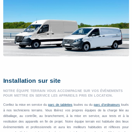
Installation sur site
NOTRE ÉQUIPE TERRAIN VOUS ACCOMPAGNE SUR VOS ÉVÉNEMENTS
POUR METTRE EN SERVICE LES APPAREILS PRIS EN LOCATION.
Confiez la mise en service du
parc de tablettes
louées ou du
parc d’ordinateurs
loués
à nos techniciens terrains. Vous libérez vos propres équipes de la charge liée au
déballage, au contrôle, au branchement, à la mise en service, aux tests et à la
restitution des appareils en fin de projet. Notre équipe terrain est habituée des lieux
événementiels et professionnels et aura les meilleurs habitudes et réflexes pour