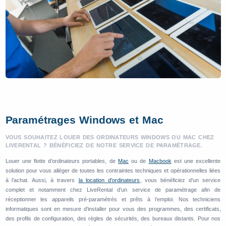
Paramétrages Windows et Mac
VOUS SOUHAITEZ LOUER DES ORDINATEURS WINDOWS OU MAC CHEZ
LIVERENTAL ? BÉNÉFICIEZ DE NOTRE SERVICE DE PARAMÉTRAGE.
Louer une flotte d’ordinateurs portables, de
Mac
ou de
Macbook
est une excellente
solution pour vous alléger de toutes les contraintes techniques et opérationnelles liées
à l’achat. Aussi, à travers
la location d’ordinateurs
, vous bénéficiez d’un service
complet et notamment chez LiveRental d’un service de paramétrage afin de
réceptionner les appareils pré-paramétrés et prêts à l’emploi. Nos techniciens
informatiques sont en mesure d’installer pour vous des programmes, des certificats,
des profils de configuration, des règles de sécurités, des bureaux distants. Pour nos