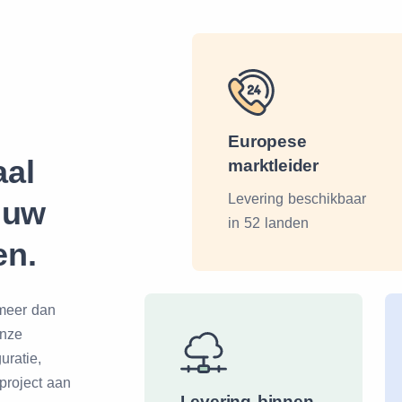
Europese
aal
marktleider
Levering beschikbaar
 uw
in 52 landen
en.
 meer dan
onze
uratie,
project aan
Levering binnen