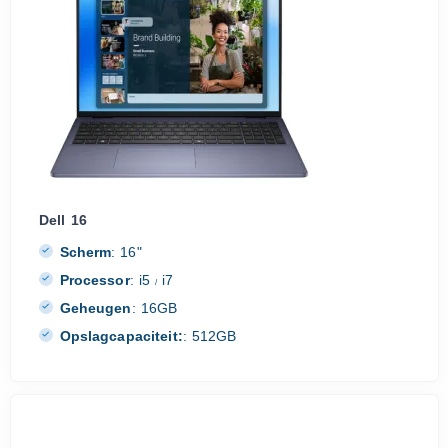
Dell 16
Scherm
:
16"
Processor
:
i5
i7
/
Geheugen
:
16GB
Opslagcapaciteit:
:
512GB