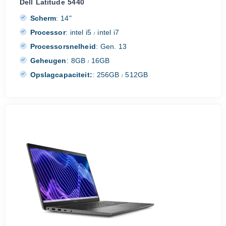
Dell Latitude 5440
Scherm
:
14"
Processor
:
intel i5
intel i7
/
Processorsnelheid
:
Gen. 13
Geheugen
:
8GB
16GB
/
Opslagcapaciteit:
:
256GB
512GB
/