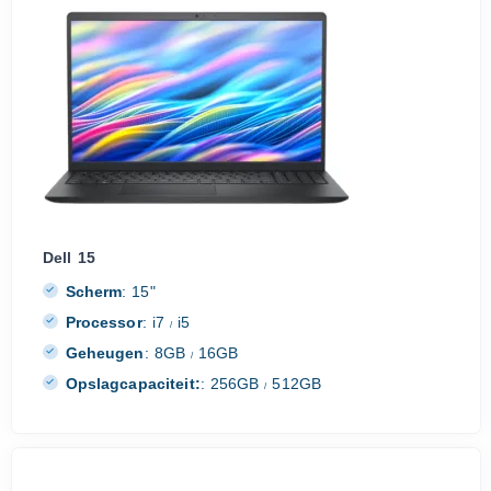
Dell 15
Scherm
:
15"
Processor
:
i7
i5
/
Geheugen
:
8GB
16GB
/
Opslagcapaciteit:
:
256GB
512GB
/