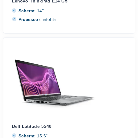
Lenovo ThinkPad E14 G5
Scherm
:
14"
Processor
:
intel i5
Dell Latitude 5540
Scherm
:
15.6"