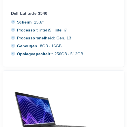
Dell Latitude 3540
Scherm
:
15.6"
Processor
:
intel i5
intel i7
/
Processorsnelheid
:
Gen. 13
Geheugen
:
8GB
16GB
/
Opslagcapaciteit:
:
256GB
512GB
/