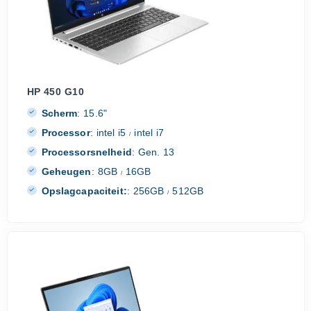
HP 450 G10
Scherm
:
15.6"
Processor
:
intel i5
intel i7
/
Processorsnelheid
:
Gen. 13
Geheugen
:
8GB
16GB
/
Opslagcapaciteit:
:
256GB
512GB
/