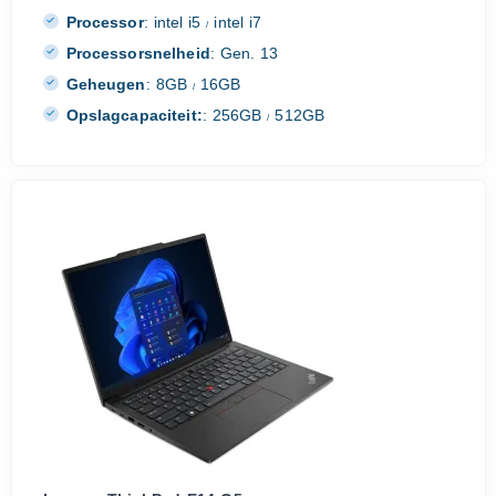
Processor
:
intel i5
intel i7
/
Processorsnelheid
:
Gen. 13
Geheugen
:
8GB
16GB
/
Opslagcapaciteit:
:
256GB
512GB
/