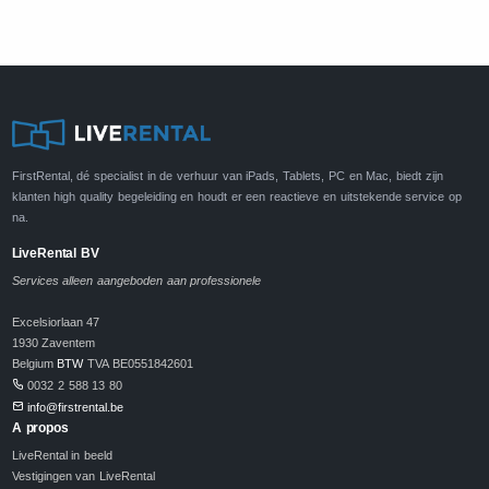
FirstRental, dé specialist in de verhuur van iPads, Tablets, PC en Mac, biedt zijn
klanten high quality begeleiding en houdt er een reactieve en uitstekende service op
na.
LiveRental BV
Services alleen aangeboden aan professionele
Excelsiorlaan 47
1930 Zaventem
Belgium
BTW
TVA BE0551842601
0032 2 588 13 80
info@firstrental.be
A propos
LiveRental in beeld
Vestigingen van LiveRental