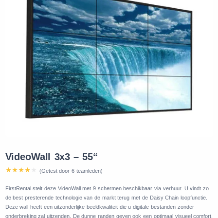
VideoWall 3x3 – 55“
(Getest door 6 teamleden)
FirstRental stelt deze VideoWall met 9 schermen beschikbaar via verhuur. U vindt zo
de best presterende technologie van de markt terug met de Daisy Chain loopfunctie.
Deze wall heeft een uitzonderlijke beeldkwaliteit die u digitale bestanden zonder
onderbreking zal uitzenden. De dunne randen geven ook een optimaal visueel comfort.