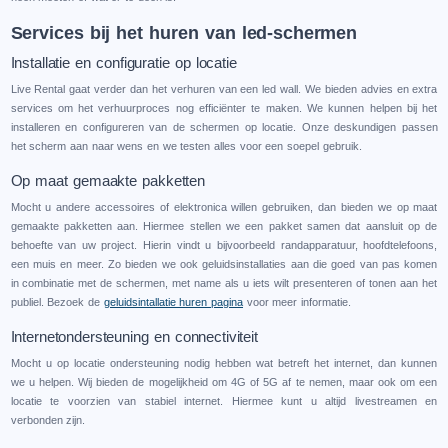
Services bij het huren van led-schermen
Installatie en configuratie op locatie
Live Rental gaat verder dan het verhuren van een led wall. We bieden advies en extra
services om het verhuurproces nog efficiënter te maken. We kunnen helpen bij het
installeren en configureren van de schermen op locatie. Onze deskundigen passen
het scherm aan naar wens en we testen alles voor een soepel gebruik.
Op maat gemaakte pakketten
Mocht u andere accessoires of elektronica willen gebruiken, dan bieden we op maat
gemaakte pakketten aan. Hiermee stellen we een pakket samen dat aansluit op de
behoefte van uw project. Hierin vindt u bijvoorbeeld randapparatuur, hoofdtelefoons,
een muis en meer. Zo bieden we ook geluidsinstallaties aan die goed van pas komen
in combinatie met de schermen, met name als u iets wilt presenteren of tonen aan het
publiel. Bezoek de
geluidsintallatie huren pagina
voor meer informatie.
Internetondersteuning en connectiviteit
Mocht u op locatie ondersteuning nodig hebben wat betreft het internet, dan kunnen
we u helpen. Wij bieden de mogelijkheid om 4G of 5G af te nemen, maar ook om een
locatie te voorzien van stabiel internet. Hiermee kunt u altijd livestreamen en
verbonden zijn.