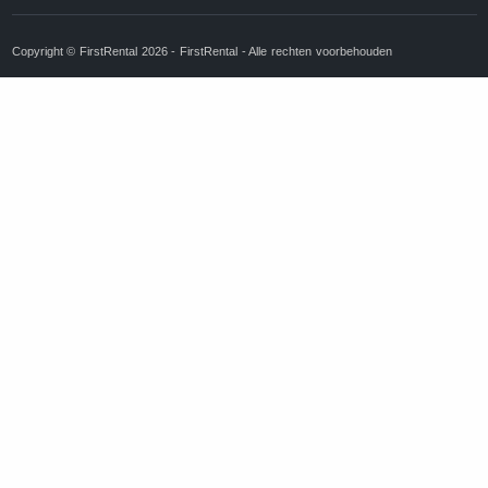
Copyright © FirstRental 2026 - FirstRental - Alle rechten voorbehouden