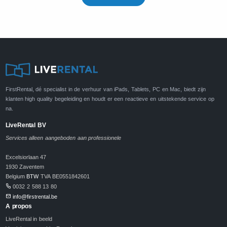
FirstRental, dé specialist in de verhuur van iPads, Tablets, PC en Mac, biedt zijn
klanten high quality begeleiding en houdt er een reactieve en uitstekende service op
na.
LiveRental BV
Services alleen aangeboden aan professionele
Excelsiorlaan 47
1930 Zaventem
Belgium
BTW
TVA BE0551842601
0032 2 588 13 80
info@firstrental.be
A propos
LiveRental in beeld