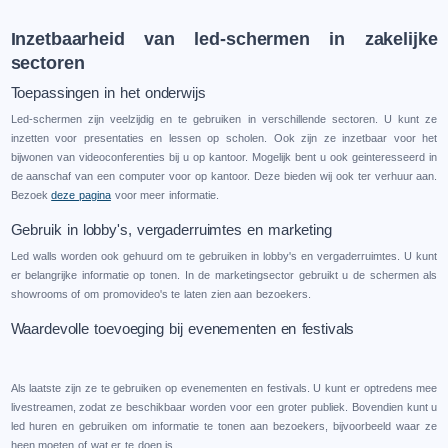
Inzetbaarheid van led-schermen in zakelijke
sectoren
Toepassingen in het onderwijs
Led-schermen zijn veelzijdig en te gebruiken in verschillende sectoren. U kunt ze
inzetten voor presentaties en lessen op scholen. Ook zijn ze inzetbaar voor het
bijwonen van videoconferenties bij u op kantoor. Mogelijk bent u ook geinteresseerd in
de aanschaf van een computer voor op kantoor. Deze bieden wij ook ter verhuur aan.
Bezoek
deze pagina
voor meer informatie.
Gebruik in lobby's, vergaderruimtes en marketing
Led walls worden ook gehuurd om te gebruiken in lobby's en vergaderruimtes. U kunt
er belangrijke informatie op tonen. In de marketingsector gebruikt u de schermen als
showrooms of om promovideo's te laten zien aan bezoekers.
Waardevolle toevoeging bij evenementen en festivals
Als laatste zijn ze te gebruiken op evenementen en festivals. U kunt er optredens mee
livestreamen, zodat ze beschikbaar worden voor een groter publiek. Bovendien kunt u
led huren en gebruiken om informatie te tonen aan bezoekers, bijvoorbeeld waar ze
heen moeten of wat er te doen is.