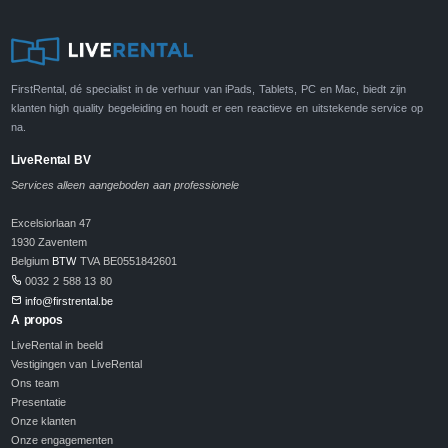
FirstRental, dé specialist in de verhuur van iPads, Tablets, PC en Mac, biedt zijn
klanten high quality begeleiding en houdt er een reactieve en uitstekende service op
na.
LiveRental BV
Services alleen aangeboden aan professionele
Excelsiorlaan 47
1930 Zaventem
Belgium
BTW
TVA BE0551842601
0032 2 588 13 80
info@firstrental.be
A propos
LiveRental in beeld
Vestigingen van LiveRental
Ons team
Presentatie
Onze klanten
Onze engagementen