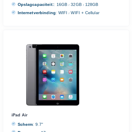
Opslagcapaciteit:
:
16GB
32GB
128GB
/
/
Internetverbinding
:
WIFI
WIFI + Cellular
/
iPad Air
Scherm
:
9.7"