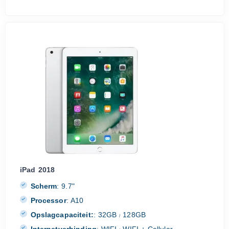
iPad 2018
Scherm
:
9.7"
Processor
:
A10
Opslagcapaciteit:
:
32GB
128GB
/
Internetverbinding
:
WIFI
WIFI + Cellular