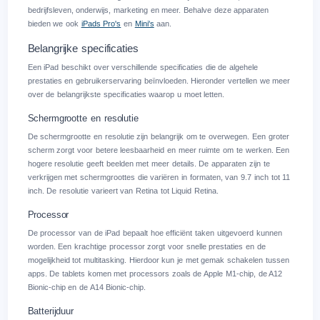
bedrijfsleven, onderwijs, marketing en meer. Behalve deze apparaten
bieden we ook
iPads Pro's
en
Mini's
aan.
Belangrijke specificaties
Een iPad beschikt over verschillende specificaties die de algehele
prestaties en gebruikerservaring beïnvloeden. Hieronder vertellen we meer
over de belangrijkste specificaties waarop u moet letten.
Schermgrootte en resolutie
De schermgrootte en resolutie zijn belangrijk om te overwegen. Een groter
scherm zorgt voor betere leesbaarheid en meer ruimte om te werken. Een
hogere resolutie geeft beelden met meer details. De apparaten zijn te
verkrijgen met schermgroottes die variëren in formaten, van 9.7 inch tot 11
inch. De resolutie varieert van Retina tot Liquid Retina.
Processor
De processor van de iPad bepaalt hoe efficiënt taken uitgevoerd kunnen
worden. Een krachtige processor zorgt voor snelle prestaties en de
mogelijkheid tot multitasking. Hierdoor kun je met gemak schakelen tussen
apps. De tablets komen met processors zoals de Apple M1-chip, de A12
Bionic-chip en de A14 Bionic-chip.
Batterijduur