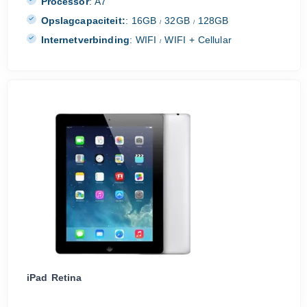
Processor
:
A7
Opslagcapaciteit:
:
16GB
32GB
128GB
/
/
Internetverbinding
:
WIFI
WIFI + Cellular
/
iPad Retina