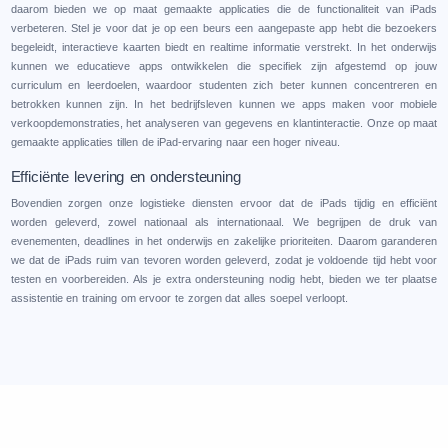
daarom bieden we op maat gemaakte applicaties die de functionaliteit van iPads
verbeteren. Stel je voor dat je op een beurs een aangepaste app hebt die bezoekers
begeleidt, interactieve kaarten biedt en realtime informatie verstrekt. In het onderwijs
kunnen we educatieve apps ontwikkelen die specifiek zijn afgestemd op jouw
curriculum en leerdoelen, waardoor studenten zich beter kunnen concentreren en
betrokken kunnen zijn. In het bedrijfsleven kunnen we apps maken voor mobiele
verkoopdemonstraties, het analyseren van gegevens en klantinteractie. Onze op maat
gemaakte applicaties tillen de iPad-ervaring naar een hoger niveau.
Efficiënte levering en ondersteuning
Bovendien zorgen onze logistieke diensten ervoor dat de iPads tijdig en efficiënt
worden geleverd, zowel nationaal als internationaal. We begrijpen de druk van
evenementen, deadlines in het onderwijs en zakelijke prioriteiten. Daarom garanderen
we dat de iPads ruim van tevoren worden geleverd, zodat je voldoende tijd hebt voor
testen en voorbereiden. Als je extra ondersteuning nodig hebt, bieden we ter plaatse
assistentie en training om ervoor te zorgen dat alles soepel verloopt.