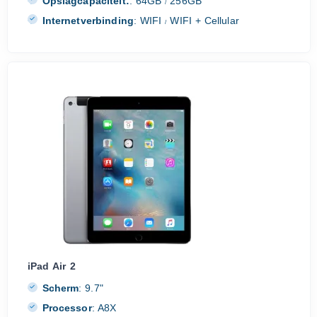
Opslagcapaciteit:
:
64GB
256GB
/
Internetverbinding
:
WIFI
WIFI + Cellular
/
iPad Air 2
Scherm
:
9.7"
Processor
:
A8X