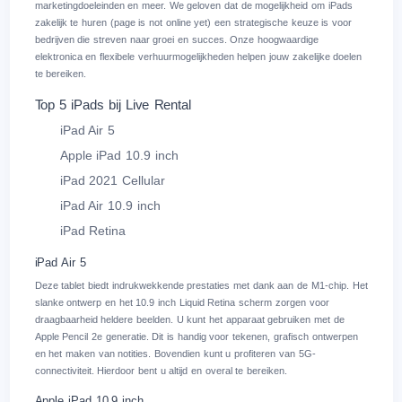
marketingdoeleinden en meer. We geloven dat de mogelijkheid om iPads
zakelijk te huren (
page is not online yet
) een strategische keuze is voor
bedrijven die streven naar groei en succes. Onze hoogwaardige
elektronica en flexibele verhuurmogelijkheden helpen jouw zakelijke doelen
te bereiken.
Top 5 iPads bij Live Rental
iPad Air 5
Apple iPad 10.9 inch
iPad 2021 Cellular
iPad Air 10.9 inch
iPad Retina
iPad Air 5
Deze tablet biedt indrukwekkende prestaties met dank aan de M1-chip. Het
slanke ontwerp en het 10.9 inch Liquid Retina scherm zorgen voor
draagbaarheid heldere beelden. U kunt het apparaat gebruiken met de
Apple Pencil 2e generatie. Dit is handig voor tekenen, grafisch ontwerpen
en het maken van notities. Bovendien kunt u profiteren van 5G-
connectiviteit. Hierdoor bent u altijd en overal te bereiken.
Apple iPad 10.9 inch