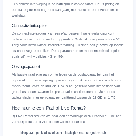
Een andere overweging is de batterijduur van de tablet. Het is prettig als
een batterij de hele dag mee kan gaan, met name op een evenement of
werkdag.
Connectiviteitsopties
De connectiviteitsopties van een iPad bepalen hoe je verbinding kunt
maken met internet en andere apparaten. Ondersteuning voor wifi en 5G
zorgt voor betrouwbare internetverbinding. Hiermee ben je zowel op locatie
als onderweg te bereiken. De apparaten komen met connectiviteitsopties
zoals wifi, wifi + cellular, 4G en 5G.
Opslagcapaciteit
Als laatste raad ik je aan om te letten op de opslagcapaciteit van het
apparaat. Een ruime opslagcapaciteit is geschikt voor het verzamelen van
media, zoals foto's en muziek. Ook is het geschikt voor het opslaan van
grote bestanden, waaronder presentaties en documenten. Je kunt de
tablets vinden met een capaciteit variërend tussen de 32 GB en 1 TB.
Hoe huur je een iPad bij Live Rental?
Bij Live Rental streven we naar een eenvoudige verhuurservice. Hoe het
verhuurproces eruit ziet, lichten we hieronder toe.
Bepaal je behoeften
: Bekijk ons uitgebreide