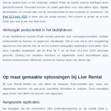
Aan de andere kant, in het onderwijs, hebben iPads de manier waarop leerlingen leren
getransformeerd. Docenten kunnen de tablet gebruiken voor educatieve apps, digitale
leermiddelen en virtuele labs om de betrokkenheid en leerresultaten te verbeteren. De
iPad 10.2-inch 2020
is beter dan de vorige versies. Het scherm is groter en je kunt
beter zien wat je aan het doen bent.
Verhoogde productiviteit in het bedrijfsleven
In het bedrijfsleven kunnen iPads worden gebruikt voor verkooppresentaties, mobiele
productiviteit op kantoor en gegevens visualisatie. Stel je voor dat je een vergadering
bijwoont en met slechts één tik op het scherm belangrijke statistieken kunt delen. Voor
deze zakelijke doeleinden zijn de iPad Air 2 en de iPad 10.2-inch 2020 uitermate
geschikt. Dankzij hun intuïtieve interface en uitgebreide reeks beschikbare apps
kunnen medewerkers efficiënter werken en klanten beter van dienst zijn.
Op maat gemaakte oplossingen bij Live Rental
Bij Live Rental bieden we niet alleen de nieuwste iPad-modellen aan, maar ook
uitgebreide diensten om aan jouw specifieke behoeften te voldoen. Onze toewijding
gaat verder dan alleen het leveren van apparaten.
Aangepaste applicaties
We begrijpen dat elk evenement, elke onderwijsomgeving en elk bedrijf uniek is,