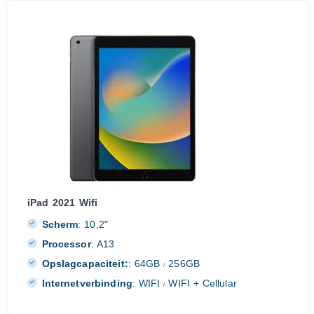
iPad 2021 Wifi
Scherm
:
10.2"
Processor
:
A13
Opslagcapaciteit:
:
64GB
256GB
/
Internetverbinding
:
WIFI
WIFI + Cellular
/