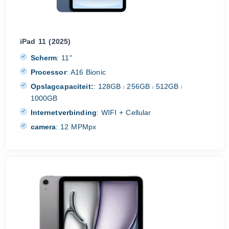
iPad 11 (2025)
Scherm
:
11"
Processor
:
A16 Bionic
Opslagcapaciteit:
:
128GB
256GB
512GB
/
/
/
1000GB
Internetverbinding
:
WIFI + Cellular
camera
:
12 MPMpx