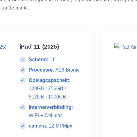
n op de markt.
iPad 11 (2025)
Scherm
:
11"
Processor
:
A16 Bionic
Opslagcapaciteit:
:
128GB
256GB
/
/
512GB
1000GB
/
Internetverbinding
:
WIFI + Cellular
camera
:
12 MPMpx