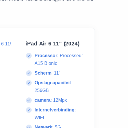
iPad Air 6 11" (2024)
Processor
:
Processeur
A15 Bionic
Scherm
:
11"
Opslagcapaciteit:
:
256GB
camera
:
12Mpx
Internetverbinding
:
WIFI
Netwerk
:
5G