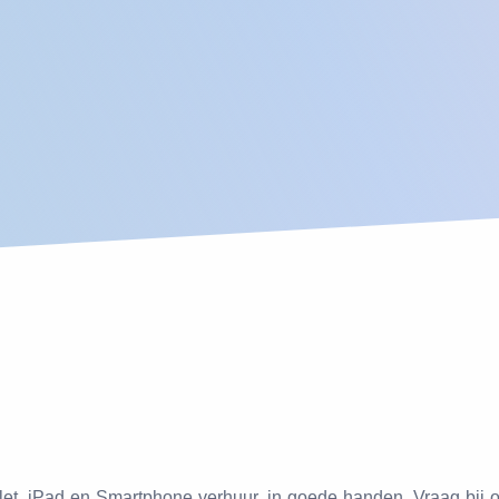
ablet, iPad en Smartphone verhuur, in goede handen. Vraag bij