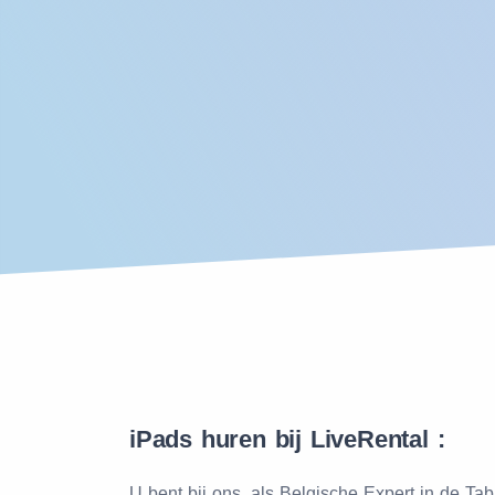
iPads huren bij LiveRental :
U bent bij ons, als Belgische Expert in de T