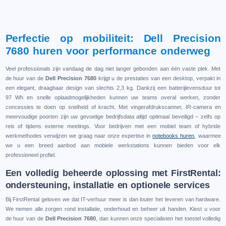
Perfectie op mobiliteit: Dell Precision
7680 huren voor performance onderweg
Veel professionals zijn vandaag de dag niet langer gebonden aan één vaste plek. Met
de huur van de
Dell Precision 7680
krijgt u de prestaties van een desktop, verpakt in
een elegant, draagbaar design van slechts 2,3 kg. Dankzij een batterijlevensduur tot
97 Wh en snelle oplaadmogelijkheden kunnen uw teams overal werken, zonder
concessies te doen op snelheid of kracht. Met vingerafdrukscanner, IR-camera en
meervoudige poorten zijn uw gevoelige bedrijfsdata altijd optimaal beveiligd – zelfs op
reis of tijdens externe meetings. Voor bedrijven met een mobiel team of hybride
werkmethodes verwijzen we graag naar onze expertise in
notebooks huren
, waarmee
we u een breed aanbod aan mobiele werkstations kunnen bieden voor elk
professioneel profiel.
Een volledig beheerde oplossing met FirstRental:
ondersteuning, installatie en optionele services
Bij FirstRental geloven we dat IT-verhuur meer is dan louter het leveren van hardware.
We nemen alle zorgen rond installatie, onderhoud en beheer uit handen. Kiest u voor
de huur van de
Dell Precision 7680
, dan kunnen onze specialisten het toestel volledig