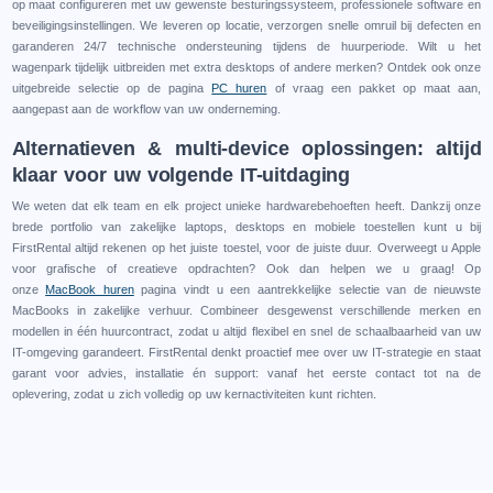
op maat configureren met uw gewenste besturingssysteem, professionele software en
beveiligingsinstellingen. We leveren op locatie, verzorgen snelle omruil bij defecten en
garanderen 24/7 technische ondersteuning tijdens de huurperiode. Wilt u het
wagenpark tijdelijk uitbreiden met extra desktops of andere merken? Ontdek ook onze
uitgebreide selectie op de pagina
PC huren
of vraag een pakket op maat aan,
aangepast aan de workflow van uw onderneming.
Alternatieven & multi-device oplossingen: altijd
klaar voor uw volgende IT-uitdaging
We weten dat elk team en elk project unieke hardwarebehoeften heeft. Dankzij onze
brede portfolio van zakelijke laptops, desktops en mobiele toestellen kunt u bij
FirstRental altijd rekenen op het juiste toestel, voor de juiste duur. Overweegt u Apple
voor grafische of creatieve opdrachten? Ook dan helpen we u graag! Op
onze
MacBook huren
pagina vindt u een aantrekkelijke selectie van de nieuwste
MacBooks in zakelijke verhuur. Combineer desgewenst verschillende merken en
modellen in één huurcontract, zodat u altijd flexibel en snel de schaalbaarheid van uw
IT-omgeving garandeert. FirstRental denkt proactief mee over uw IT-strategie en staat
garant voor advies, installatie én support: vanaf het eerste contact tot na de
oplevering, zodat u zich volledig op uw kernactiviteiten kunt richten.