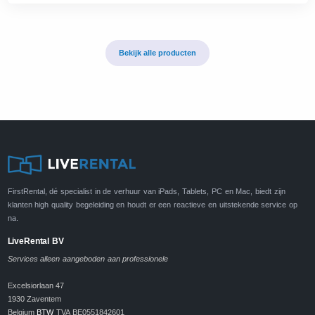
Bekijk alle producten
FirstRental, dé specialist in de verhuur van iPads, Tablets, PC en Mac, biedt zijn
klanten high quality begeleiding en houdt er een reactieve en uitstekende service op
na.
LiveRental BV
Services alleen aangeboden aan professionele
Excelsiorlaan 47
1930 Zaventem
Belgium
BTW
TVA BE0551842601