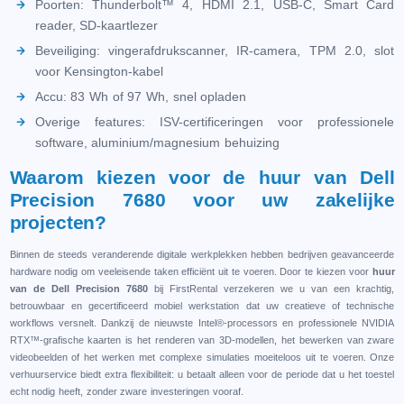
Poorten: Thunderbolt™ 4, HDMI 2.1, USB-C, Smart Card
reader, SD-kaartlezer
Beveiliging: vingerafdrukscanner, IR-camera, TPM 2.0, slot
voor Kensington-kabel
Accu: 83 Wh of 97 Wh, snel opladen
Overige features: ISV-certificeringen voor professionele
software, aluminium/magnesium behuizing
Waarom kiezen voor de huur van Dell
Precision 7680 voor uw zakelijke
projecten?
Binnen de steeds veranderende digitale werkplekken hebben bedrijven geavanceerde
hardware nodig om veeleisende taken efficiënt uit te voeren. Door te kiezen voor
huur
van de Dell Precision 7680
bij FirstRental verzekeren we u van een krachtig,
betrouwbaar en gecertificeerd mobiel werkstation dat uw creatieve of technische
workflows versnelt. Dankzij de nieuwste Intel®-processors en professionele NVIDIA
RTX™-grafische kaarten is het renderen van 3D-modellen, het bewerken van zware
videobeelden of het werken met complexe simulaties moeiteloos uit te voeren. Onze
verhuurservice biedt extra flexibiliteit: u betaalt alleen voor de periode dat u het toestel
echt nodig heeft, zonder zware investeringen vooraf.