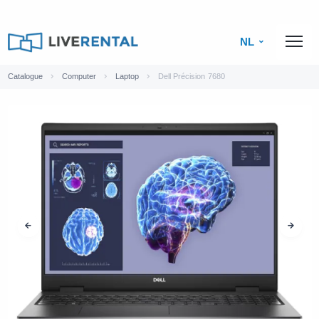
NL
Catalogue
Computer
Laptop
Dell Précision 7680