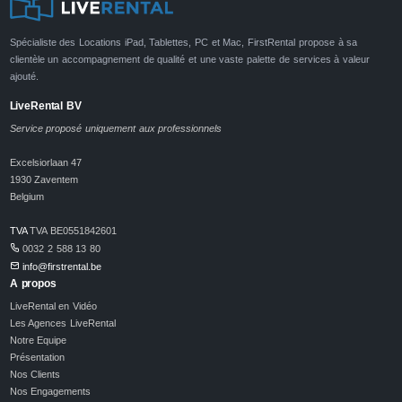
Spécialiste des Locations iPad, Tablettes, PC et Mac, FirstRental propose à sa
clientèle un accompagnement de qualité et une vaste palette de services à valeur
ajouté.
LiveRental BV
Service proposé uniquement aux professionnels
Excelsiorlaan 47
1930 Zaventem
Belgium
TVA
TVA BE0551842601
0032 2 588 13 80
info@firstrental.be
A propos
LiveRental en Vidéo
Les Agences LiveRental
Notre Equipe
Présentation
Nos Clients
Nos Engagements