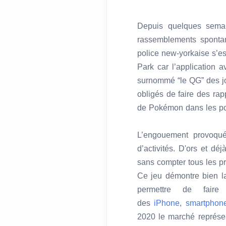
Depuis quelques sema
rassemblements sponta
police new-yorkaise s’e
Park car l’application 
surnommé “le QG” des jou
obligés de faire des rapp
de Pokémon dans les pos
L’engouement provoqué
d’activités. D'ors et dé
sans compter tous les pr
Ce jeu démontre bien la
permettre de faire
des
iPhone
,
smartpho
2020 le marché représent