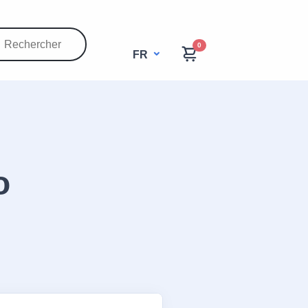
0
FR
o