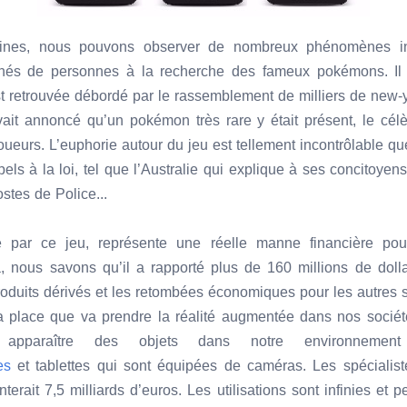
ines, nous pouvons observer de nombreux phénomènes ina
nés de personnes à la recherche des fameux pokémons. Il 
st retrouvée débordé par le rassemblement de milliers de new-y
avait annoncé qu’un pokémon très rare y était présent, le cél
eurs. L’euphorie autour du jeu est tellement incontrôlable qu
els à la loi, tel que l’Australie qui explique à ses concitoyen
tes de Police...
 par ce jeu, représente une réelle manne financière po
jà, nous savons qu’il a rapporté plus de 160 millions de doll
oduits dérivés et les retombées économiques pour les autres s
 place que va prendre la réalité augmentée dans nos sociét
 apparaître des objets dans notre environnement
nes
et tablettes qui sont équipées de caméras. Les spécialist
erait 7,5 milliards d’euros. Les utilisations sont infinies et 