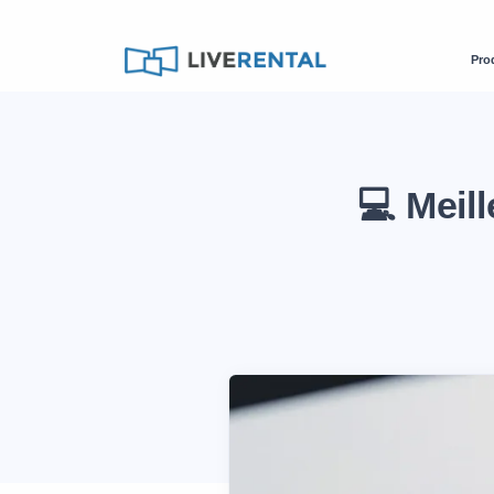
Pro
💻 Meil