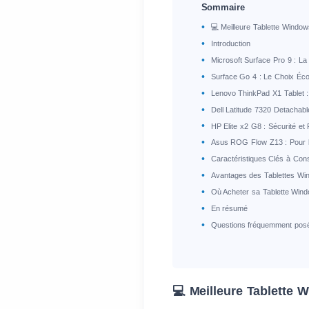
Sommaire
💻 Meilleure Tablette Window
Introduction
Microsoft Surface Pro 9 : L
Surface Go 4 : Le Choix Éc
Lenovo ThinkPad X1 Tablet :
Dell Latitude 7320 Detachable
HP Elite x2 G8 : Sécurité et
Asus ROG Flow Z13 : Pour 
Caractéristiques Clés à Con
Avantages des Tablettes Wi
Où Acheter sa Tablette Win
En résumé
Questions fréquemment pos
💻 Meilleure Tablette 