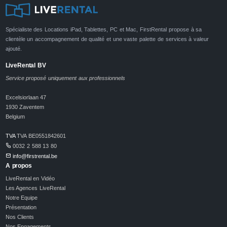
Spécialiste des Locations iPad, Tablettes, PC et Mac, FirstRental propose à sa
clientèle un accompagnement de qualité et une vaste palette de services à valeur
ajouté.
LiveRental BV
Service proposé uniquement aux professionnels
Excelsiorlaan 47
1930 Zaventem
Belgium
TVA
TVA BE0551842601
0032 2 588 13 80
info@firstrental.be
A propos
LiveRental en Vidéo
Les Agences LiveRental
Notre Equipe
Présentation
Nos Clients
Nos Engagements