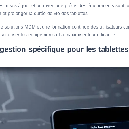
es mises à jour et un inventaire précis des équipements sont
n et prolonger la durée de vie des tablettes.
e solutions MDM et une formation continue des utilisateurs co
 sécuriser les équipements et à maximiser leur efficacité.
estion spécifique pour les tablettes 