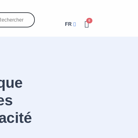
0
FR
ique
es
acité