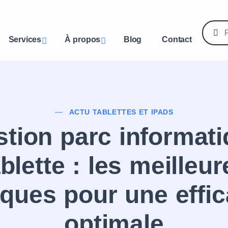
Services
À propos
Blog
Contact
ACTU TABLETTES ET IPADS
tion parc informat
ablette : les meilleur
iques pour une effic
optimale