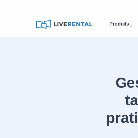
Produits
Ges
t
prat