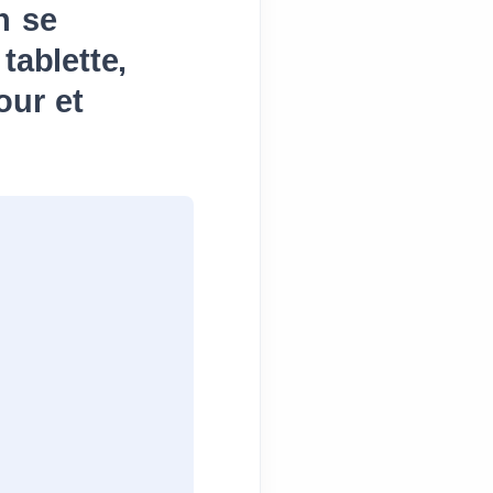
n se
tablette,
our et