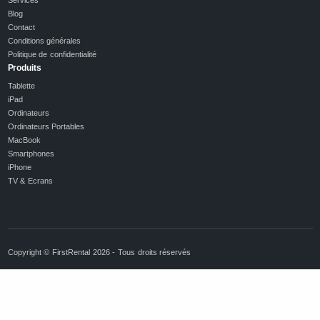
Blog
Contact
Conditions générales
Politique de confidentialité
Produits
Tablette
iPad
Ordinateurs
Ordinateurs Portables
MacBook
Smartphones
iPhone
TV & Ecrans
Copyright © FirstRental 2026 - Tous droits réservés