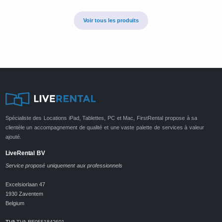
Voir tous les produits
Spécialiste des Locations iPad, Tablettes, PC et Mac, FirstRental propose à sa
clientèle un accompagnement de qualité et une vaste palette de services à valeur
ajouté.
LiveRental BV
Service proposé uniquement aux professionnels
Excelsiorlaan 47
1930 Zaventem
Belgium
TVA
TVA BE0551842601