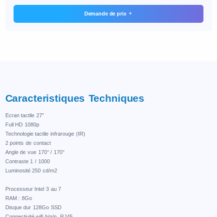
Demande de prix
Caracteristiques Techniques
Ecran tactile 27”
Full HD 1080p
Technologie tactile infrarouge (IR)
2 points de contact
Angle de vue 170° / 170°
Contraste 1 / 1000
Luminosité 250 cd/m2
Processeur Intel 3 au 7
RAM : 8Go
Disque dur 128Go SSD
Connectivité wifi b/g/n, RJ45