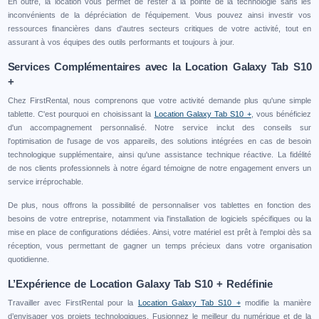
En outre, la location vous permet de rester à la pointe de la technologie sans les
inconvénients de la dépréciation de l'équipement. Vous pouvez ainsi investir vos
ressources financières dans d'autres secteurs critiques de votre activité, tout en
assurant à vos équipes des outils performants et toujours à jour.
Services Complémentaires avec la Location Galaxy Tab S10
+
Chez FirstRental, nous comprenons que votre activité demande plus qu'une simple
tablette. C'est pourquoi en choisissant la
Location Galaxy Tab S10 +
, vous bénéficiez
d'un accompagnement personnalisé. Notre service inclut des conseils sur
l'optimisation de l'usage de vos appareils, des solutions intégrées en cas de besoin
technologique supplémentaire, ainsi qu'une assistance technique réactive. La fidélité
de nos clients professionnels à notre égard témoigne de notre engagement envers un
service irréprochable.
De plus, nous offrons la possibilité de personnaliser vos tablettes en fonction des
besoins de votre entreprise, notamment via l'installation de logiciels spécifiques ou la
mise en place de configurations dédiées. Ainsi, votre matériel est prêt à l'emploi dès sa
réception, vous permettant de gagner un temps précieux dans votre organisation
quotidienne.
L’Expérience de Location Galaxy Tab S10 + Redéfinie
Travailler avec FirstRental pour la
Location Galaxy Tab S10 +
modifie la manière
d’envisager vos projets technologiques. Fusionnez le meilleur du numérique et de la