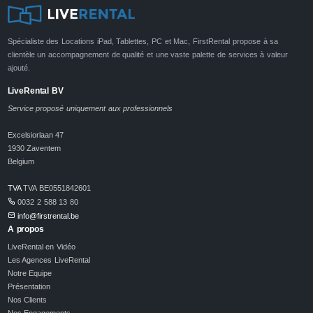
Spécialiste des Locations iPad, Tablettes, PC et Mac, FirstRental propose à sa
clientèle un accompagnement de qualité et une vaste palette de services à valeur
ajouté.
LiveRental BV
Service proposé uniquement aux professionnels
Excelsiorlaan 47
1930 Zaventem
Belgium
TVA
TVA BE0551842601
0032 2 588 13 80
info@firstrental.be
A propos
LiveRental en Vidéo
Les Agences LiveRental
Notre Equipe
Présentation
Nos Clients
Nos Engagements