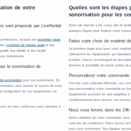
ation de votre
Quelles sont les étapes 
sonorisation pour les c
es sont proposés par LiveRental
Notre site internet a été conçu afin de facil
quelques étapes pour finaliser votre comm
 conférences, incluant des
enceintes haute
Faites votre choix de matériel de
, des
systèmes de mixage audio
et des
La première étape pour louer votre matériel 
té, leur fiabilité et leur facilité
sélectionner les équipements qui réponde
r vos événements.
produits, chacun accompagné de description
donnons la possibilité de choisir autant de
ur la sonorisation de
Personnalisez votre commande 
 de sonorisation
pour vos événements. En
Une fois votre sélection effectuée, nos co
émentaires pour assurer le succès de votre
pour personnaliser votre commande en fonc
 la configuration de vos équipements sur
équipements associés les plus adaptées à
complémentaires pour assurer son succès
urée de votre conférence pour répondre à
Nous vous livrons dans les 24h q
Après validation de votre commande, nous 
votre lieu de conférence. Notre service de l
pour votre événement. Nos équipes technique