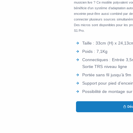
musicien live ? Ce modèle polyvalent vous
bénéficie d’un système d’adaptation autom
enceinte peut-être aussi combiné par deu
connecter plusieurs sources simultanéme
Des micros sont disponibles pour les pro
S1 Pro.
Taille : 33cm (H) x 24,13c
Poids : 7,1Kg
Connectiques : Entrée 3,5
Sortie TRS niveau ligne
Portée sans fil jusqu’à 9m
Support pour pied d’encein
Possibilité de montage sur
Déc