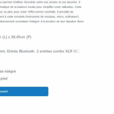
 permet d’utiliser l’enceinte selon vos envies et vos besoins. Il
atique de la balance tonale pour simplifier votre utilisation. Cette
x ou plus pour créer l’effet sonore souhaité. Il possible de
nt à cette enceinte (instrument de musique, micro, ordinateur).
fessionnels souhaitant l’intégrer à la location de leur Speaker Bose
m (L) x 28,45cm (P)
mm, Entrée Bluetooth, 2 entrées combo XLR ¼‘’,
te intégré
 pied
ouvrir