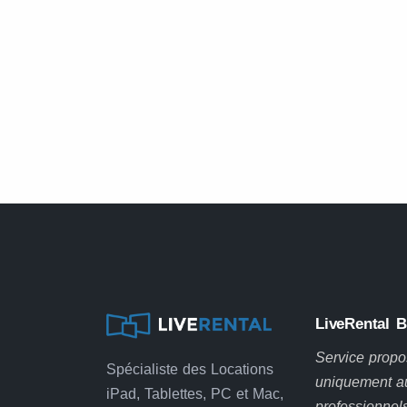
LiveRental 
Service prop
Spécialiste des Locations
uniquement a
iPad, Tablettes, PC et Mac,
professionnel