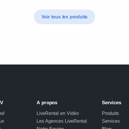
Voir tous les produits
BV
A propos
Services
osé
LiveRental en Vidéo
Produits
ux
Les Agences LiveRental
Services
s
Notre Equipe
Blog