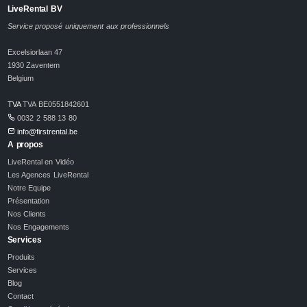
LiveRental BV
Service proposé uniquement aux professionnels
Excelsiorlaan 47
1930 Zaventem
Belgium
TVA
TVA BE0551842601
0032 2 588 13 80
info@firstrental.be
A propos
LiveRental en Vidéo
Les Agences LiveRental
Notre Equipe
Présentation
Nos Clients
Nos Engagements
Services
Produits
Services
Blog
Contact