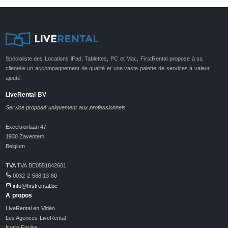
Spécialiste des Locations iPad, Tablettes, PC et Mac, FirstRental propose à sa
clientèle un accompagnement de qualité et une vaste palette de services à valeur
ajouté.
LiveRental BV
Service proposé uniquement aux professionnels
Excelsiorlaan 47
1930 Zaventem
Belgium
TVA
TVA BE0551842601
0032 2 588 13 80
info@firstrental.be
A propos
LiveRental en Vidéo
Les Agences LiveRental
Notre Equipe