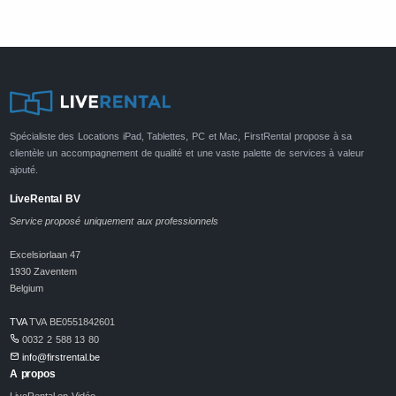
Spécialiste des Locations iPad, Tablettes, PC et Mac, FirstRental propose à sa
clientèle un accompagnement de qualité et une vaste palette de services à valeur
ajouté.
LiveRental BV
Service proposé uniquement aux professionnels
Excelsiorlaan 47
1930 Zaventem
Belgium
TVA
TVA BE0551842601
0032 2 588 13 80
info@firstrental.be
A propos
LiveRental en Vidéo