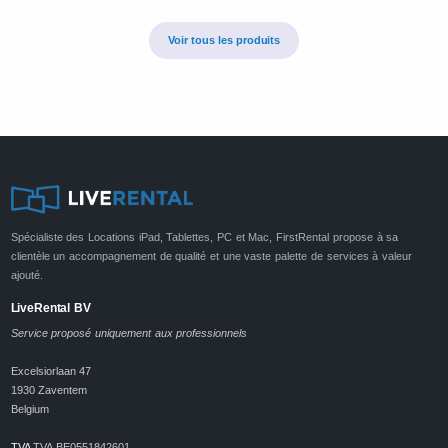
Voir tous les produits
Spécialiste des Locations iPad, Tablettes, PC et Mac, FirstRental propose à sa
clientèle un accompagnement de qualité et une vaste palette de services à valeur
ajouté.
LiveRental BV
Service proposé uniquement aux professionnels
Excelsiorlaan 47
1930 Zaventem
Belgium
TVA
TVA BE0551842601