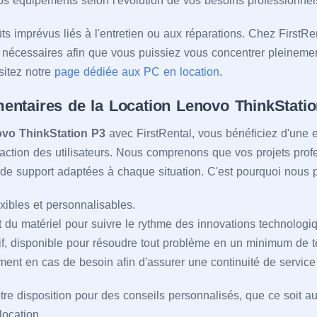
os équipements selon l'évolution de vos besoins professionnel
oûts imprévus liés à l'entretien ou aux réparations. Chez First
nécessaires afin que vous puissiez vous concentrer pleinement
isitez notre
page dédiée aux PC en location
.
entaires de la Location Lenovo ThinkStatio
vo ThinkStation P3
avec FirstRental, vous bénéficiez d'une e
isfaction des utilisateurs. Nous comprenons que vos projets pro
s de support adaptées à chaque situation. C'est pourquoi nous 
exibles et personnalisables.
 du matériel pour suivre le rythme des innovations technologi
if, disponible pour résoudre tout problème en un minimum de 
ent en cas de besoin afin d'assurer une continuité de service
re disposition pour des conseils personnalisés, que ce soit a
location.