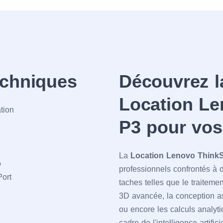
echniques
Découvrez l
Location Le
tion
P3 pour vos
La
Location Lenovo ThinkS
o
professionnels confrontés à d
Port
taches telles que le traiteme
3D avancée, la conception as
ou encore les calculs analyti
cadre de l'intelligence artifi