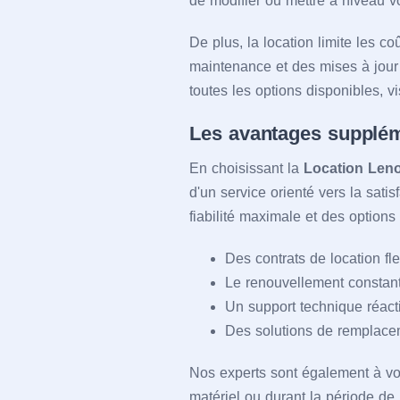
de modifier ou mettre à niveau v
De plus, la location limite les c
maintenance et des mises à jour 
toutes les options disponibles, v
Les avantages supplém
En choisissant la
Location Leno
d'un service orienté vers la sat
fiabilité maximale et des option
Des contrats de location fl
Le renouvellement constant
Un support technique réact
Des solutions de remplacem
Nos experts sont également à vot
matériel ou durant la période de 