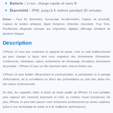
Batterie :
Li-ion, charge rapide et sans fil
Étanchéité :
IP68, jusqu'à 6 mètres pendant 30 minutes
Extras :
Face ID, Baromètre, Gyroscope, Accéléromètre, Capteur de proximité,
Capteur de lumière ambiante, Appel d'urgence, Détection d'accident, True Tone,
Revêtement oléophobe résistant aux empreintes digitales, Affichage simultané de
plusieurs langues.
Description
L'iPhone 14 n'est pas seulement un appareil de pointe, c'est un outil multifonctionnel
qui peut changer la façon dont vous organisez des événements d'entreprise.
Conférences, séminaires, salons, événements de réseautage, formations, lancements
de produits - l'iPhone 14 joue un rôle important dans chacun d'entre eux.
L'iPhone 14 peut faciliter efficacement la communication, la participation et le partage
d'informations, de la surveillance en direct des présentations au suivi des pistes lors
des salons professionnels.
De plus, les capacités vidéo et photo de haute qualité de l'iPhone 14 sont parfaites
pour capturer des moments importants et créer un contenu visuel convaincant. De
plus, l'iPhone 14 peut faire passer votre événement professionnel au niveau supérieur
grâce à une technologie de pointe et à de meilleures performances.