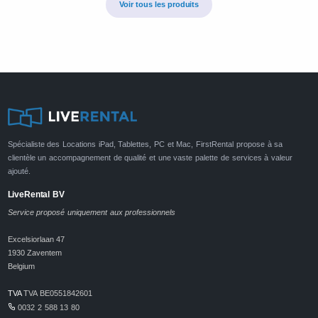
Voir tous les produits
Spécialiste des Locations iPad, Tablettes, PC et Mac, FirstRental propose à sa
clientèle un accompagnement de qualité et une vaste palette de services à valeur
ajouté.
LiveRental BV
Service proposé uniquement aux professionnels
Excelsiorlaan 47
1930 Zaventem
Belgium
TVA
TVA BE0551842601
0032 2 588 13 80