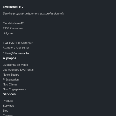
LiveRental BV
Service proposé uniquement aux professionnels
Excelsiorlaan 47
1930 Zaventem
Belgium
TVA
TVA BE0551842601
0032 2 588 13 80
info@firstrental.be
A propos
LiveRental en Vidéo
Les Agences LiveRental
Notre Equipe
Présentation
Nos Clients
Nos Engagements
Services
Produits
Services
Blog
Contact