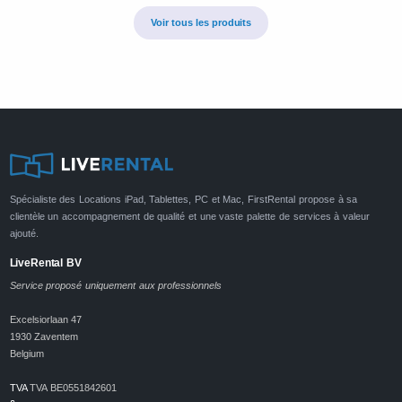
Voir tous les produits
Spécialiste des Locations iPad, Tablettes, PC et Mac, FirstRental propose à sa
clientèle un accompagnement de qualité et une vaste palette de services à valeur
ajouté.
LiveRental BV
Service proposé uniquement aux professionnels
Excelsiorlaan 47
1930 Zaventem
Belgium
TVA
TVA BE0551842601