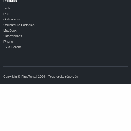
Produits
Tablette
iPad
Ordinateurs
Ordinateurs Portables
MacBook
Smartphones
iPhone
TV & Ecrans
Copyright © FirstRental 2026 - Tous droits réservés