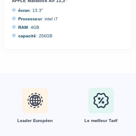
APPLE MacBook Air 13,3"
écran
:
13.3"
Processeur
:
intel i7
RAM
:
4GB
capacité
:
256GB
Leader Européen
Le meilleur Tarif