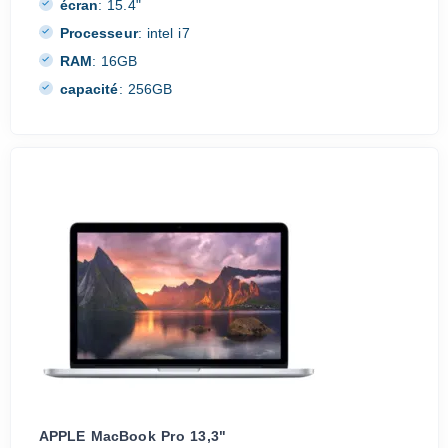
écran
:
15.4"
Processeur
:
intel i7
RAM
:
16GB
capacité
:
256GB
APPLE MacBook Pro 13,3"