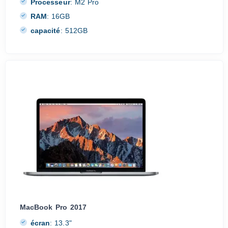
Processeur
:
M2 Pro
RAM
:
16GB
capacité
:
512GB
MacBook Pro 2017
écran
:
13.3"