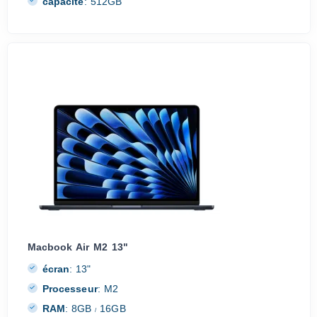
capacité
:
512GB
Macbook Air M2 13"
écran
:
13"
Processeur
:
M2
RAM
:
8GB
16GB
/