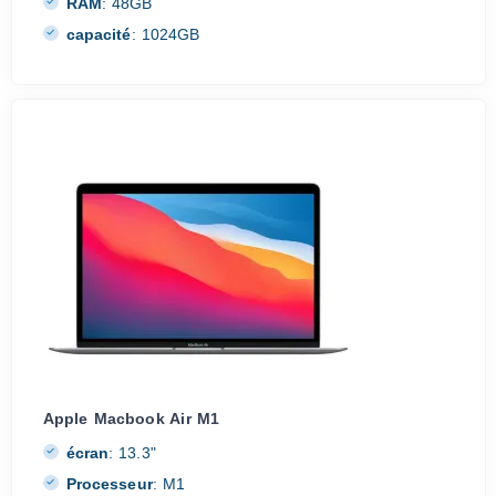
RAM
:
48GB
capacité
:
1024GB
Apple Macbook Air M1
écran
:
13.3"
Processeur
:
M1