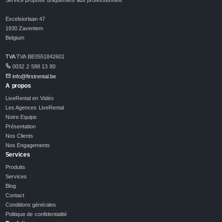
Service proposé uniquement aux professionnels
Excelsiorlaan 47
1930 Zaventem
Belgium
TVA
TVA BE0551842601
0032 2 588 13 80
info@firstrental.be
A propos
LiveRental en Vidéo
Les Agences LiveRental
Notre Equipe
Présentation
Nos Clients
Nos Engagements
Services
Produits
Services
Blog
Contact
Conditions générales
Politique de confidentialité