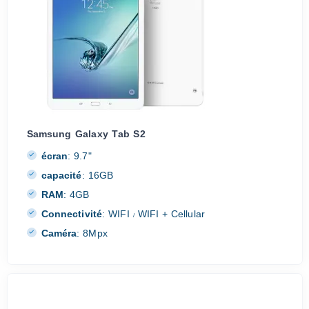
Samsung Galaxy Tab S2
écran
:
9.7"
capacité
:
16GB
RAM
:
4GB
Connectivité
:
WIFI
WIFI + Cellular
/
Caméra
:
8Mpx