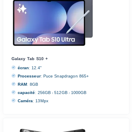
Galaxy Tab S10 +
écran
:
12.4"
Processeur
:
Puce Snapdragon 865+
RAM
:
8GB
capacité
:
256GB
512GB
1000GB
/
/
Caméra
:
13Mpx