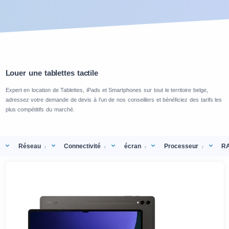
Louer une tablettes tactile
Expert en location de Tablettes, iPads et Smartphones sur tout le territoire belge,
adressez votre demande de devis à l’un de nos conseillers et bénéficiez des tarifs les
plus compétitifs du marché.
Réseau
Connectivité
écran
Processeur
R
:
:
:
: