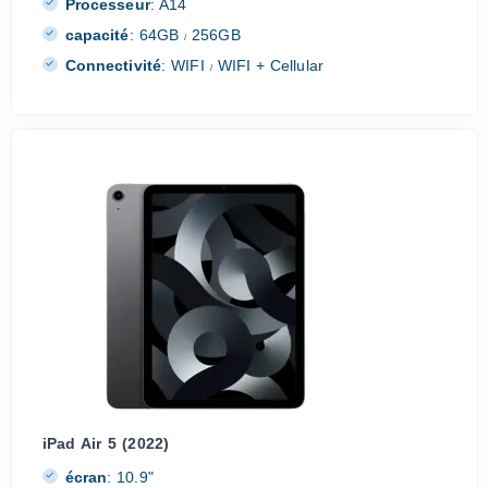
Processeur
:
A14
capacité
:
64GB
256GB
/
Connectivité
:
WIFI
WIFI + Cellular
/
iPad Air 5 (2022)
écran
:
10.9"