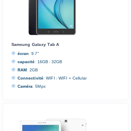
Samsung Galaxy Tab A
écran
:
9.7"
capacité
:
16GB
32GB
/
RAM
:
2GB
Connectivité
:
WIFI
WIFI + Cellular
/
Caméra
:
5Mpx