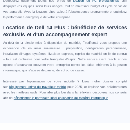
Découvrez également toutes nos offres de
location de PC professionnels
afin
d’équiper vos équipes selon leurs usages, tout en maîtrisant budget et cycle de vie de
vos appareils. Avec la location, dites adieu à l’obsolescence programmée et optimisez
la performance énergétique de votre entreprise.
Location de Dell 14 Plus : bénéficiez de services
exclusifs et d’un accompagnement expert
Au-delà de la simple mise à disposition du matériel, FirstRental vous propose une
expérience clé en main sur-mesure : préparation, configuration personnalisée,
installation d’images systèmes, livraison express, reprise du matériel en fin de contrat
– tout est orchestré pour votre tranquillité d’esprit. Notre service client réactif et nos
options d’assurance couvrent votre entreprise contre les aléas inhérents à la gestion
informatique, qu’il s’agisse de panne, de vol ou de casse.
Intéressé par l’optimisation de votre mobilité ? Lisez notre dossier complet
sur
l’équipement ultime du travailleur mobile
pour 2025, et équipez vos collaborateurs
avec les meilleurs outils. Pour aller plus loin dans la réflexion, découvrez nos conseils
afin de
sélectionner le partenaire idéal en location de matériel informatique
.