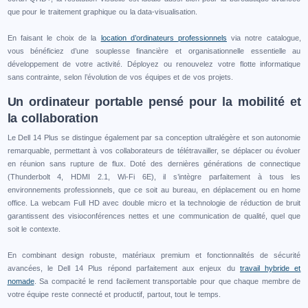
que pour le traitement graphique ou la data-visualisation.
En faisant le choix de la
location d’ordinateurs professionnels
via notre catalogue,
vous bénéficiez d’une souplesse financière et organisationnelle essentielle au
développement de votre activité. Déployez ou renouvelez votre flotte informatique
sans contrainte, selon l’évolution de vos équipes et de vos projets.
Un ordinateur portable pensé pour la mobilité et
la collaboration
Le Dell 14 Plus se distingue également par sa conception ultralégère et son autonomie
remarquable, permettant à vos collaborateurs de télétravailler, se déplacer ou évoluer
en réunion sans rupture de flux. Doté des dernières générations de connectique
(Thunderbolt 4, HDMI 2.1, Wi-Fi 6E), il s’intègre parfaitement à tous les
environnements professionnels, que ce soit au bureau, en déplacement ou en home
office. La webcam Full HD avec double micro et la technologie de réduction de bruit
garantissent des visioconférences nettes et une communication de qualité, quel que
soit le contexte.
En combinant design robuste, matériaux premium et fonctionnalités de sécurité
avancées, le Dell 14 Plus répond parfaitement aux enjeux du
travail hybride et
nomade
. Sa compacité le rend facilement transportable pour que chaque membre de
votre équipe reste connecté et productif, partout, tout le temps.