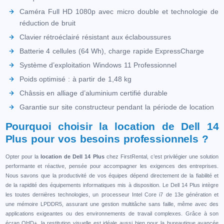
Caméra Full HD 1080p avec micro double et technologie de
réduction de bruit
Clavier rétroéclairé résistant aux éclaboussures
Batterie 4 cellules (64 Wh), charge rapide ExpressCharge
Système d’exploitation Windows 11 Professionnel
Poids optimisé : à partir de 1,48 kg
Châssis en alliage d’aluminium certifié durable
Garantie sur site constructeur pendant la période de location
Pourquoi choisir la location de Dell 14
Plus pour vos besoins professionnels ?
Opter pour la
location de Dell 14 Plus
chez FirstRental, c’est privilégier une solution
performante et réactive, pensée pour accompagner les exigences des entreprises.
Nous savons que la productivité de vos équipes dépend directement de la fiabilité et
de la rapidité des équipements informatiques mis à disposition. Le Dell 14 Plus intègre
les toutes dernières technologies, un processeur Intel Core i7 de 13e génération et
une mémoire LPDDR5, assurant une gestion multitâche sans faille, même avec des
applications exigeantes ou des environnements de travail complexes. Grâce à son
écran QHD+, la restitution visuelle est idéale aussi bien pour la bureautique avancée