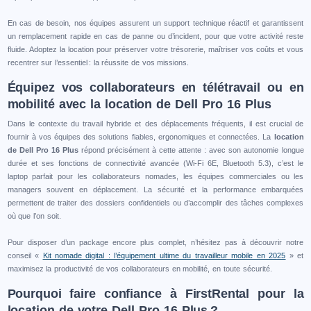
En cas de besoin, nos équipes assurent un support technique réactif et garantissent
un remplacement rapide en cas de panne ou d’incident, pour que votre activité reste
fluide. Adoptez la location pour préserver votre trésorerie, maîtriser vos coûts et vous
recentrer sur l’essentiel : la réussite de vos missions.
Équipez vos collaborateurs en télétravail ou en
mobilité avec la location de Dell Pro 16 Plus
Dans le contexte du travail hybride et des déplacements fréquents, il est crucial de
fournir à vos équipes des solutions fiables, ergonomiques et connectées. La
location
de Dell Pro 16 Plus
répond précisément à cette attente : avec son autonomie longue
durée et ses fonctions de connectivité avancée (Wi-Fi 6E, Bluetooth 5.3), c’est le
laptop parfait pour les collaborateurs nomades, les équipes commerciales ou les
managers souvent en déplacement. La sécurité et la performance embarquées
permettent de traiter des dossiers confidentiels ou d’accomplir des tâches complexes
où que l’on soit.
Pour disposer d’un package encore plus complet, n’hésitez pas à découvrir notre
conseil «
Kit nomade digital : l’équipement ultime du travailleur mobile en 2025
» et
maximisez la productivité de vos collaborateurs en mobilité, en toute sécurité.
Pourquoi faire confiance à FirstRental pour la
location de votre Dell Pro 16 Plus ?