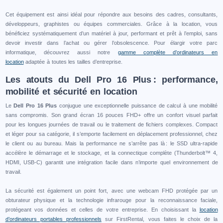
Cet équipement est ainsi idéal pour répondre aux besoins des cadres, consultants,
développeurs, graphistes ou équipes commerciales. Grâce à la location, vous
bénéficiez systématiquement d’un matériel à jour, performant et prêt à l’emploi, sans
devoir investir dans l’achat ou gérer l’obsolescence. Pour élargir votre parc
informatique, découvrez aussi notre
gamme complète d’ordinateurs en
location
adaptée à toutes les tailles d’entreprise.
Les atouts du Dell Pro 16 Plus : performance,
mobilité et sécurité en location
Le
Dell Pro 16 Plus
conjugue une exceptionnelle puissance de calcul à une mobilité
sans compromis. Son grand écran 16 pouces FHD+ offre un confort visuel parfait
pour les longues journées de travail ou le traitement de fichiers complexes. Compact
et léger pour sa catégorie, il s’emporte facilement en déplacement professionnel, chez
le client ou au bureau. Mais la performance ne s’arrête pas là : le SSD ultra-rapide
accélère le démarrage et le stockage, et la connectique complète (Thunderbolt™ 4,
HDMI, USB-C) garantit une intégration facile dans n’importe quel environnement de
travail.
La sécurité est également un point fort, avec une webcam FHD protégée par un
obturateur physique et la technologie infrarouge pour la reconnaissance faciale,
protégeant vos données et celles de votre entreprise. En choisissant la
location
d’ordinateurs portables professionnels
sur FirstRental, vous faites le choix de la