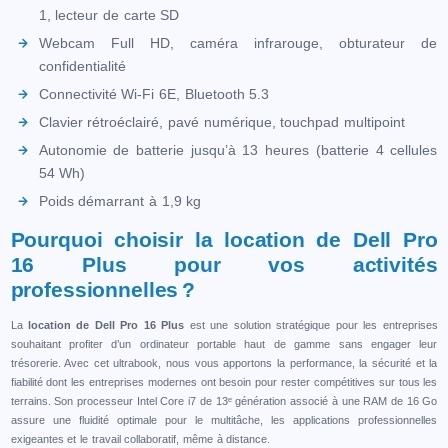
1, lecteur de carte SD
Webcam Full HD, caméra infrarouge, obturateur de
confidentialité
Connectivité Wi-Fi 6E, Bluetooth 5.3
Clavier rétroéclairé, pavé numérique, touchpad multipoint
Autonomie de batterie jusqu’à 13 heures (batterie 4 cellules
54 Wh)
Poids démarrant à 1,9 kg
Pourquoi choisir la location de Dell Pro
16 Plus pour vos activités
professionnelles ?
La
location de Dell Pro 16 Plus
est une solution stratégique pour les entreprises
souhaitant profiter d’un ordinateur portable haut de gamme sans engager leur
trésorerie. Avec cet ultrabook, nous vous apportons la performance, la sécurité et la
fiabilité dont les entreprises modernes ont besoin pour rester compétitives sur tous les
terrains. Son processeur Intel Core i7 de 13ᵉ génération associé à une RAM de 16 Go
assure une fluidité optimale pour le multitâche, les applications professionnelles
exigeantes et le travail collaboratif, même à distance.