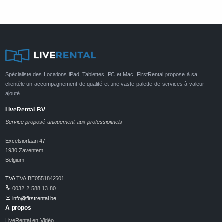
Spécialiste des Locations iPad, Tablettes, PC et Mac, FirstRental propose à sa
clientèle un accompagnement de qualité et une vaste palette de services à valeur
ajouté.
LiveRental BV
Service proposé uniquement aux professionnels
Excelsiorlaan 47
1930 Zaventem
Belgium
TVA
TVA BE0551842601
0032 2 588 13 80
info@firstrental.be
A propos
LiveRental en Vidéo