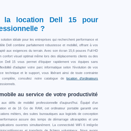
r la location Dell 15 pour
fessionnelle ?
olution idéale pour les entreprises qui recherchent performance et
dèle Dell combine parfaitement robustesse et mobilité, offrant à vos
adapté aux exigences du terrain. Avec son écran 15,6 pouces Full HD
d'un confort visuel optimal même lors des déplacements clients ou des
tion Dell 15 vous permet d'équiper rapidement vos équipes sans
flexibilité d'adapter votre parc informatique selon l'évolution de vos
ce technique et le support, vous libérant ainsi de toute contrainte
e complète, consultez notre catalogue de
location d'ordinateurs
essionnels.
 mobile au service de votre productivité
aux défis de mobilité professionnelle d'aujourd'hui. Équipé d'un
ation et de 16 Go de RAM, cet ordinateur portable garantit une
cations métiers, des suites bureautiques aux logiciels de conception
 performance assure des temps de démarrage ultrarapides et une
plications ouvertes simultanément. La connectivité WiFi 6 intégrée
visioconférences et transferts de fichiers volumineux. Nous avons