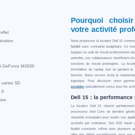
s
Pourquoi choisi
votre activité pro
eflet
ération
Nous proposons la location Dell 15 comme s
fiabilité sans contrainte budgétaire. Ce mo
équipes un outil de travail professionnel 
antireflet, vos collaborateurs bénéficient 
sessions de travail prolongées. La loca
DIA GeForce MX550
immobiliser de capital, tout en gardant la 
besoins. Notre service inclut la maintenan
logistique. Pour découvrir notre gamm
e cartes SD
portables
spécialement conçu pour les prof
.0
Dell 15 : la performance
sive
La location Dell 15 répond parfaitement 
processeur Intel Core de dernière génér
réactivité exemplaire pour toutes vos appli
assistée par ordinateur. Son SSD haute
fluidité constante, même avec plusieurs ap
offre des débits exceptionnels pour vos 