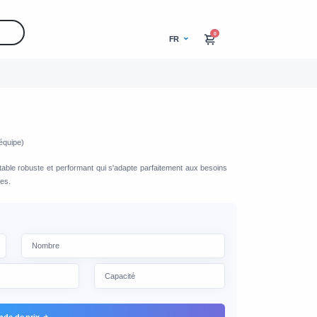
0
FR
équipe)
rtable robuste et performant qui s'adapte parfaitement aux besoins
es.
de de prix