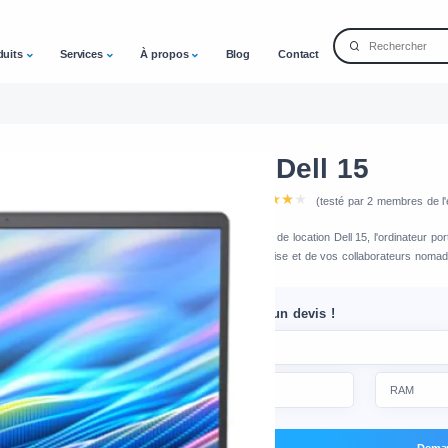
duits
Services
À propos
Blog
Contact
Location Dell 15
Note de l'équipe
(testé par 2 membres de l'
Découvrez notre service de location Dell 15, l'ordinateur po
évolutifs de votre entreprise et de vos collaborateurs nomad
Demandez-nous un devis !
Deman