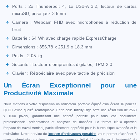
Ports : 2x Thunderbolt 4, 1x USB-A 3.2, lecteur de cartes
microSD, prise jack 3.5mm
Caméra : Webcam FHD avec microphones à réduction de
bruit
Batterie : 64 Wh avec charge rapide ExpressCharge
Dimensions : 356.78 x 251.9 x 18.3 mm
Poids : 2.05 kg
Sécurité : Lecteur d'empreintes digitales, TPM 2.0
Clavier : Rétroéclairé avec pavé tactile de précision
Un Écran Exceptionnel pour une
Productivité Maximale
Nous mettons à votre disposition un ordinateur portable équipé d'un écran 16 pouces
QHD+ d'une qualité remarquable. Cette dalle InfinityEdge offre une résolution de 2560
x 1600 pixels, garantissant une netteté parfaite pour tous vos documents
professionnels, présentations et analyses de données. Le format 16:10 optimise
l'espace de travail vertical, particulièrement apprécié pour la bureautique avancée et le
multitâche. Notre service de
location d'ordinateurs portables
vous permet d'accéder à
cette technologie premium sans investissement initial. L'antireflet et la luminosité de