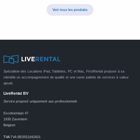
Voir tous les produits
Spécialiste des Locations iPad, Tablettes, PC et Mac, FirstRental propose à sa
clientèle un accompagnement de qualité et une vaste palette de services à valeur
ajouté.
LiveRental BV
Service proposé uniquement aux professionnels
Excelsiorlaan 47
1930 Zaventem
Belgium
TVA
TVA BE0551842601