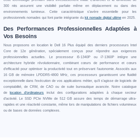
300 nits assurent une visibilité parfaite même en déplacement ou dans des
environnements lumineux. Cette caractéristique s'avère essentielle pour les
professionnels nomades qui font partie intégrante du
kit nomade digital ultime
en 2025.
Des Performances Professionnelles Adaptées à
Vos Besoins
Nous proposons en location le Dell 16 Plus équipé des derniers processeurs Intel
Core de 12e génération, spécialement conçus pour répondre aux exigences
professionnelles actuelles. Le processeur i5-1340P ou i7-1360P intègre une
architecture hybride révolutionnaire, combinant cœurs de performance et cœurs
d'efficacité pour optimiser la productivité tout en préservant l'autonomie. Associés aux
16 GB de mémoire LPDDR5-4800 MHz, ces processeurs garantissent une fluidité
exceptionnelle dans l'exécution de vos applications métier, qu'il s'agisse de logiciels de
comptabilité, de CRM, de CAO ou de suite bureautique avancée. Notre catalogue
de
location d'ordinateurs
inclut des configurations adaptées à chaque secteur
d'activité. Le SSD PCIe NVMe de 512 GB assure des temps de démarrage ultra-
rapides et une réactivité constante, même lors de manipulations de fichiers volumineux
ou de bases de données complexes.