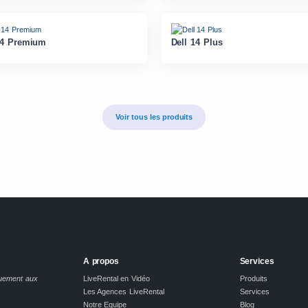
14 Premium
Dell 14 Plus
Voir tous les produits
A propos
Services
quement aux
LiveRental en Vidéo
Produits
Les Agences LiveRental
Services
Notre Equipe
Blog