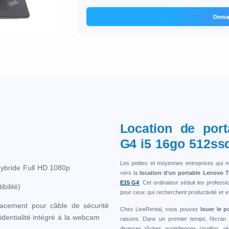
Deman
s
Location de por
G4 i5 16go 512ss
Les petites et moyennes entreprises qui ne
hybride Full HD 1080p
vers la
location d’un portable Lenovo 
E15 G4
. Cet ordinateur séduit les profess
bilité)
pour ceux qui recherchent productivité et e
acement pour câble de sécurité
Chez LiveRental, vous pouvez
louer le 
entialité intégré à la webcam
raisons. Dans un premier temps, l’écran 
diverses tâches quotidiennes (mailing, r