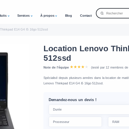
duits
Services
À propos
Blog
Contact
Thinkpad E14 G4 I5 16go 512ssd
Location Lenovo Thin
512ssd
Note de l'équipe
(testé par 12 membres de l
Spécialisé depuis plusieurs années dans la location de matér
Lenovo Thinkpad E14 G4 i5 16go 512ssd.
Demandez-nous un devis !