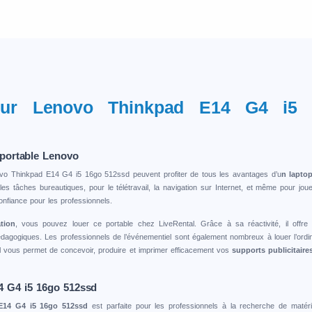
eur Lenovo Thinkpad E14 G4 i5
 portable Lenovo
ovo Thinkpad E14 G4 i5 16go 512ssd peuvent profiter de tous les avantages d’u
n lapto
s tâches bureautiques, pour le télétravail, la navigation sur Internet, et même pour jo
onfiance pour les professionnels.
tion
, vous pouvez louer ce portable chez LiveRental. Grâce à sa réactivité, il offr
pédagogiques. Les professionnels de l’événementiel sont également nombreux à louer l’o
l vous permet de concevoir, produire et imprimer efficacement vos
supports publicitair
 G4 i5 16go 512ssd
 E14 G4 i5 16go 512ssd
est parfaite pour les professionnels à la recherche de matéri