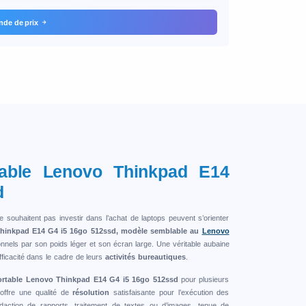
de de prix
table Lenovo Thinkpad E14
d
 souhaitent pas investir dans l’achat de laptops peuvent s’orienter
Thinkpad E14 G4 i5 16go 512ssd, modèle semblable au
Lenovo
ionnels par son poids léger et son écran large. Une véritable aubaine
fficacité dans le cadre de leurs
activités bureautiques
.
portable Lenovo Thinkpad E14 G4 i5 16go 512ssd
pour plusieurs
offre une qualité de
résolution
satisfaisante pour l’exécution des
édaction de rapports, traitement de textes ou d’images, tenue de