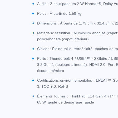
Audio : 2 haut-parleurs 2 W Harman®, Dolby A
Poids : À partir de 1,59 kg
Dimensions : À partir de 1,79 cm x 32,4 cm x 
Matériaux et finition : Aluminium anodisé (capots
polycarbonate (capot inférieur)
Clavier : Pleine taille, rétroéclairé, touches de 
Ports : Thunderbolt 4 / USB4™ 40 Gbit/s / US
3.2 Gen 1 (toujours alimenté), HDMI 2.0, Port 
écouteurs/micro
Certifications environnementales : EPEAT™ G
3, TCO 9.0, RoHS
Éléments fournis : ThinkPad E14 Gen 4 (14" I
65 W, guide de démarrage rapide