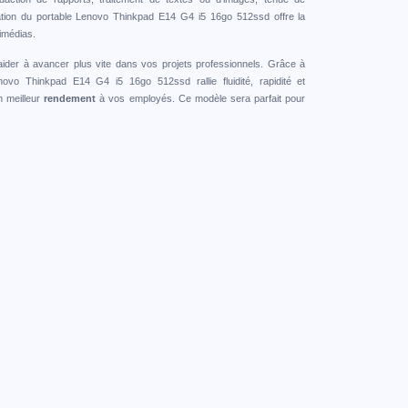
tion du portable Lenovo Thinkpad E14 G4 i5 16go 512ssd offre la
imédias.
ider à avancer plus vite dans vos projets professionnels. Grâce à
ovo Thinkpad E14 G4 i5 16go 512ssd rallie fluidité, rapidité et
n meilleur
rendement
à vos employés. Ce modèle sera parfait pour