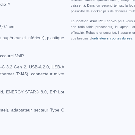
udio™
caisse…). Dans un second temps, la loca
possibilité de stocker plus de données mult
La
location d’un PC Lenovo
peut vous a
22,07 cm
son redoutable processeur, le laptop Len
efficacité. Robuste et sécurisé, il assure u
 supérieur et inférieur), plastique
vos besoins d'
ordinateurs courtes durées
.
raccourci VoIP
B-C 3.2 Gen 2, USB-A 2.0, USB-A
Ethernet (RJ45), connecteur mixte
old, ENERGY STAR® 8.0, ErP Lot
ntel), adaptateur secteur Type C