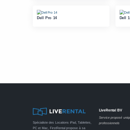
Dell Pro 14
Dell 
LiveRental BV
Service proposé uni
Spécialiste des Locations iPad, Tablettes,
professionnels
PC et Mac, FirstRental propose à sa