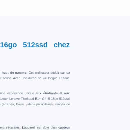
 16go 512ssd chez
p
haut de gamme
. Cet ordinateur séduit par sa
uer online. Avec une durée de vie longue et sans
e une expérience unique
aux étudiants et aux
rdinateur Lenovo Thinkpad E14 G4 i5 16go 512ssd
es
(affiches, flyers, vidéos publicitaires, images de
els sécurisés. L’appareil est doté d’un
capteur