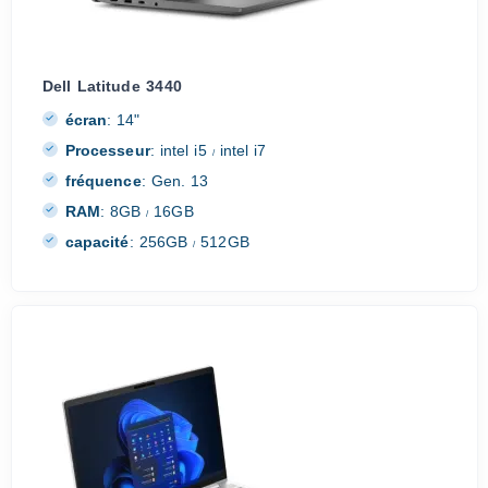
Dell Latitude 3440
écran
:
14"
Processeur
:
intel i5
intel i7
/
fréquence
:
Gen. 13
RAM
:
8GB
16GB
/
capacité
:
256GB
512GB
/