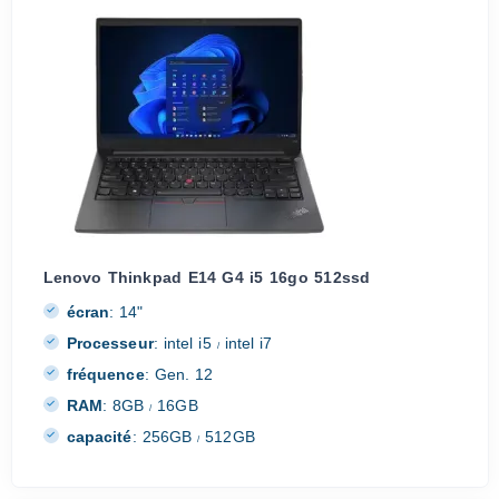
Lenovo Thinkpad E14 G4 i5 16go 512ssd
écran
:
14"
Processeur
:
intel i5
intel i7
/
fréquence
:
Gen. 12
RAM
:
8GB
16GB
/
capacité
:
256GB
512GB
/