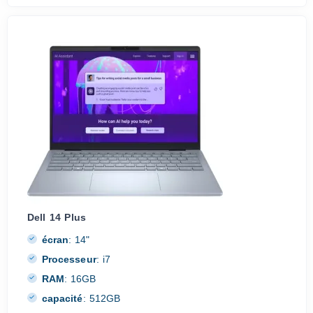
Dell 14 Plus
écran
:
14"
Processeur
:
i7
RAM
:
16GB
capacité
:
512GB