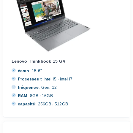
Lenovo Thinkbook 15 G4
écran
:
15.6"
Processeur
:
intel i5
intel i7
/
fréquence
:
Gen. 12
RAM
:
8GB
16GB
/
capacité
:
256GB
512GB
/