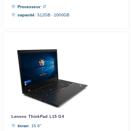
Processeur
:
i7
capacité
:
512GB
1000GB
/
Lenovo ThinkPad L15 G4
écran
:
15.6"