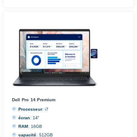
Dell Pro 14 Premium
Processeur
:
i7
écran
:
14"
RAM
:
16GB
capacité
:
512GB