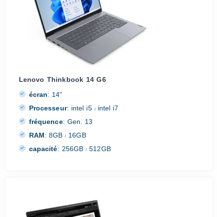
Lenovo Thinkbook 14 G6
écran
:
14"
Processeur
:
intel i5
intel i7
/
fréquence
:
Gen. 13
RAM
:
8GB
16GB
/
capacité
:
256GB
512GB
/