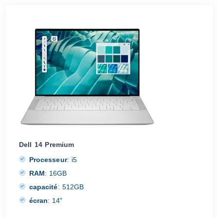
Dell 14 Premium
Processeur
:
i5
RAM
:
16GB
capacité
:
512GB
écran
:
14"