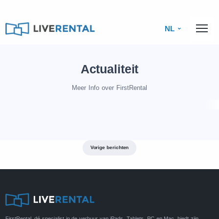
NL
Actualiteit
Meer Info over FirstRental
Vorige berichten
FirstRental, dé specialist in de verhuur van iPads, Tablets, PC en Mac, biedt zijn