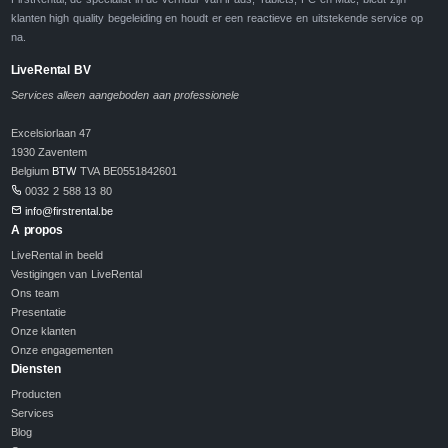
klanten high quality begeleiding en houdt er een reactieve en uitstekende service op
na.
LiveRental BV
Services alleen aangeboden aan professionele
Excelsiorlaan 47
1930 Zaventem
Belgium
BTW
TVA BE0551842601
0032 2 588 13 80
info@firstrental.be
A propos
LiveRental in beeld
Vestigingen van LiveRental
Ons team
Presentatie
Onze klanten
Onze engagementen
Diensten
Producten
Services
Blog