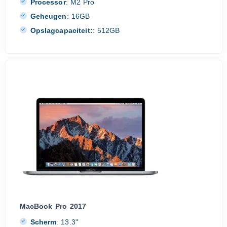
Processor
:
M2 Pro
Geheugen
:
16GB
Opslagcapaciteit:
:
512GB
MacBook Pro 2017
Scherm
:
13.3"