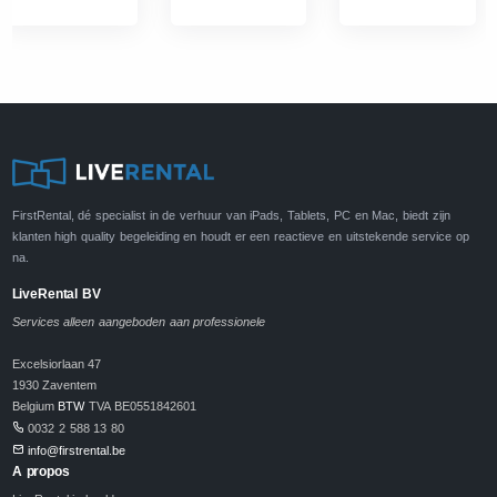
FirstRental, dé specialist in de verhuur van iPads, Tablets, PC en Mac, biedt zijn
klanten high quality begeleiding en houdt er een reactieve en uitstekende service op
na.
LiveRental BV
Services alleen aangeboden aan professionele
Excelsiorlaan 47
1930 Zaventem
Belgium
BTW
TVA BE0551842601
0032 2 588 13 80
info@firstrental.be
A propos