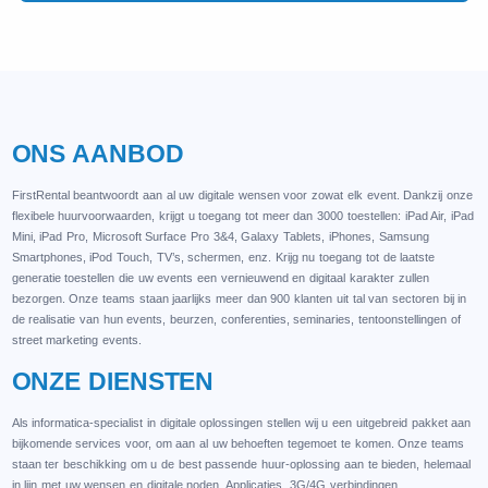
ONS AANBOD
FirstRental beantwoordt aan al uw digitale wensen voor zowat elk event. Dankzij onze
flexibele huurvoorwaarden, krijgt u toegang tot meer dan 3000 toestellen: iPad Air, iPad
Mini, iPad Pro, Microsoft Surface Pro 3&4, Galaxy Tablets, iPhones, Samsung
Smartphones, iPod Touch, TV’s, schermen, enz. Krijg nu toegang tot de laatste
generatie toestellen die uw events een vernieuwend en digitaal karakter zullen
bezorgen. Onze teams staan jaarlijks meer dan 900 klanten uit tal van sectoren bij in
de realisatie van hun events, beurzen, conferenties, seminaries, tentoonstellingen of
street marketing events.
ONZE DIENSTEN
Als informatica-specialist in digitale oplossingen stellen wij u een uitgebreid pakket aan
bijkomende services voor, om aan al uw behoeften tegemoet te komen. Onze teams
staan ter beschikking om u de best passende huur-oplossing aan te bieden, helemaal
in lijn met uw wensen en digitale noden. Applicaties, 3G/4G verbindingen,