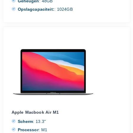
Geheugen
:
48GB
Opslagcapaciteit:
:
1024GB
Apple Macbook Air M1
Scherm
:
13.3"
Processor
:
M1