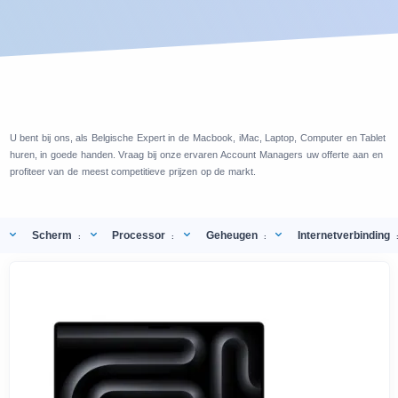
U bent bij ons, als Belgische Expert in de Macbook, iMac, Laptop, Computer en Tablet
huren, in goede handen. Vraag bij onze ervaren Account Managers uw offerte aan en
profiteer van de meest competitieve prijzen op de markt.
Scherm
Processor
Geheugen
Internetverbinding
:
:
: