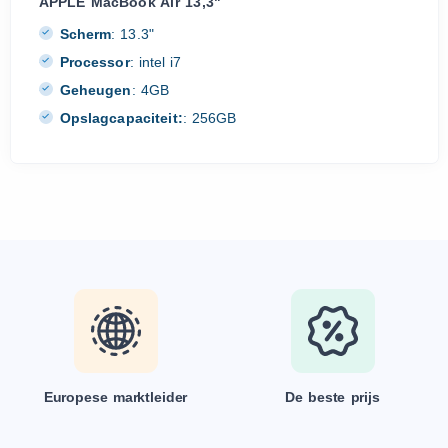
APPLE MacBook Air 13,3"
Scherm
:
13.3"
Processor
:
intel i7
Geheugen
:
4GB
Opslagcapaciteit:
:
256GB
Europese marktleider
De beste prijs