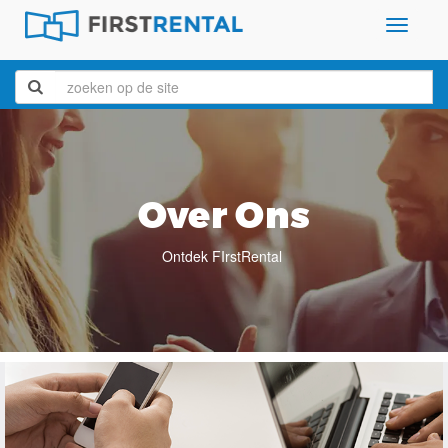
Toggle
navigatio
Over Ons
Ontdek FIrstRental