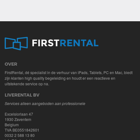
OVER
FirstRental, dé specialist in de verhuur van iPads, Tablets, PC en Mac, biedt
zijn klanten high quality begeleiding en houdt er een reactieve en
uitstekende service op na.
LIVERENTAL BV
Services alleen aangeboden aan professionele
Excelsiorlaan 47
1930 Zaventem
Belgium
TVA BE0551842601
0032 2 588 13 80