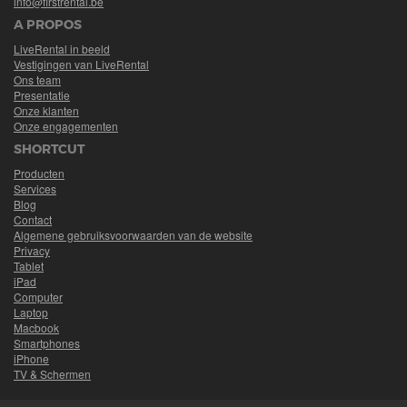
info@firstrental.be
A PROPOS
LiveRental in beeld
Vestigingen van LiveRental
Ons team
Presentatie
Onze klanten
Onze engagementen
SHORTCUT
Producten
Services
Blog
Contact
Algemene gebruiksvoorwaarden van de website
Privacy
Tablet
iPad
Computer
Laptop
Macbook
Smartphones
iPhone
TV & Schermen