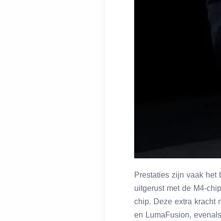
Prestaties zijn vaak het
uitgerust met de M4-chip
chip. Deze extra kracht
en LumaFusion, evenals