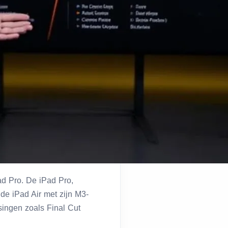
Pad Pro. De iPad Pro,
 de iPad Air met zijn M3-
singen zoals Final Cut