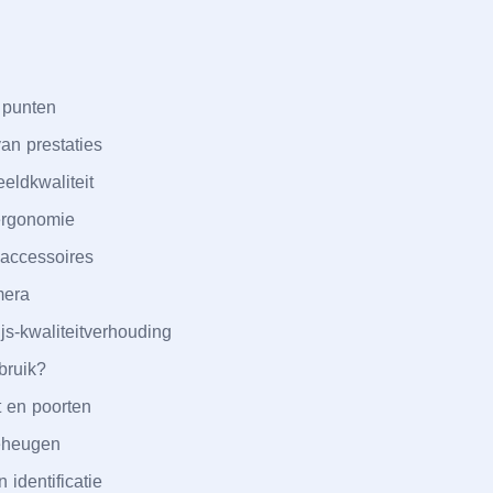
 punten
van prestaties
eldkwaliteit
ergonomie
accessoires
mera
js-kwaliteitverhouding
bruik?
t en poorten
eheugen
 identificatie