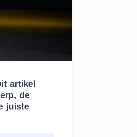
t artikel
werp, de
 juiste