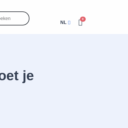
0
NL
oet je