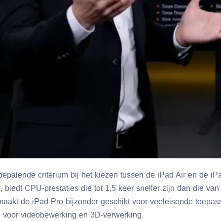
 bepalende criterium bij het kiezen tussen de iPad Air en de i
, biedt CPU-prestaties die tot 1,5 keer sneller zijn dan die van
 maakt de iPad Pro bijzonder geschikt voor veeleisende toepas
 voor videobewerking en 3D-verwerking.