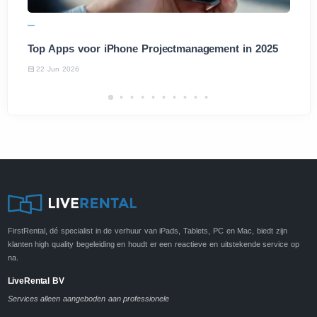
Top Apps voor iPhone Projectmanagement in 2025
22 Jun 2026
FirstRental, dé specialist in de verhuur van iPads, Tablets, PC en Mac, biedt zijn
klanten high quality begeleiding en houdt er een reactieve en uitstekende service op
na.
LiveRental BV
Services alleen aangeboden aan professionele