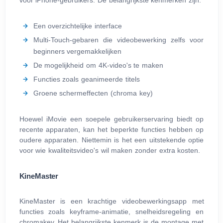
voor iPhone-gebruikers. De belangrijkste kenmerken zijn:
Een overzichtelijke interface
Multi-Touch-gebaren die videobewerking zelfs voor
beginners vergemakkelijken
De mogelijkheid om 4K-video's te maken
Functies zoals geanimeerde titels
Groene schermeffecten (chroma key)
Hoewel iMovie een soepele gebruikerservaring biedt op
recente apparaten, kan het beperkte functies hebben op
oudere apparaten. Niettemin is het een uitstekende optie
voor wie kwaliteitsvideo's wil maken zonder extra kosten.
KineMaster
KineMaster is een krachtige videobewerkingsapp met
functies zoals keyframe-animatie, snelheidsregeling en
chromakey. Het belangrijkste kenmerk is de montage met