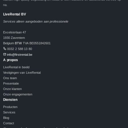
na.
LiveRental BV
Services alleen aangeboden aan professionele
Excelsiorlaan 47
1930 Zaventem
Belgium
BTW
TVA BE0551842601
0032 2 588 13 80
info@firstrental.be
A propos
LiveRental in beeld
Vestigingen van LiveRental
Ons team
Presentatie
Onze klanten
Onze engagementen
Diensten
Producten
Services
Blog
Contact