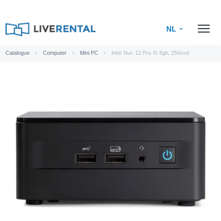
NL
Catalogue
Computer
Mini PC
Intel Nuc 12 Pro I5 8gb, 256ssd