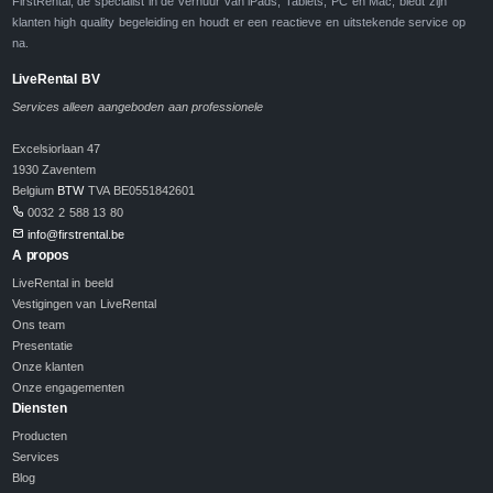
FirstRental, dé specialist in de verhuur van iPads, Tablets, PC en Mac, biedt zijn
klanten high quality begeleiding en houdt er een reactieve en uitstekende service op
na.
LiveRental BV
Services alleen aangeboden aan professionele
Excelsiorlaan 47
1930 Zaventem
Belgium
BTW
TVA BE0551842601
0032 2 588 13 80
info@firstrental.be
A propos
LiveRental in beeld
Vestigingen van LiveRental
Ons team
Presentatie
Onze klanten
Onze engagementen
Diensten
Producten
Services
Blog