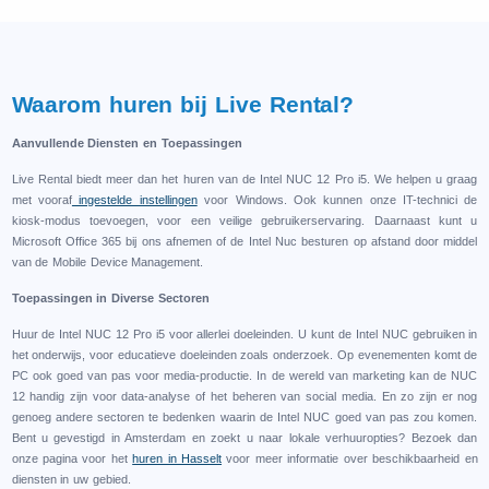
Waarom huren bij Live Rental?
Aanvullende Diensten en Toepassingen
Live Rental biedt meer dan het huren van de Intel NUC 12 Pro i5. We helpen u graag
met vooraf
ingestelde instellingen
voor Windows. Ook kunnen onze IT-technici de
kiosk-modus toevoegen, voor een veilige gebruikerservaring. Daarnaast kunt u
Microsoft Office 365 bij ons afnemen of de Intel Nuc besturen op afstand door middel
van de Mobile Device Management.
Toepassingen in Diverse Sectoren
Huur de Intel NUC 12 Pro i5 voor allerlei doeleinden. U kunt de Intel NUC gebruiken in
het onderwijs, voor educatieve doeleinden zoals onderzoek. Op evenementen komt de
PC ook goed van pas voor media-productie. In de wereld van marketing kan de NUC
12 handig zijn voor data-analyse of het beheren van social media. En zo zijn er nog
genoeg andere sectoren te bedenken waarin de Intel NUC goed van pas zou komen.
Bent u gevestigd in Amsterdam en zoekt u naar lokale verhuuropties? Bezoek dan
onze pagina voor het
huren in Hasselt
voor meer informatie over beschikbaarheid en
diensten in uw gebied.