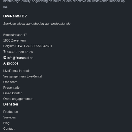
klanten high quality begeleiding en houdt er een reactieve en uitstekende service op
na.
LiveRental BV
Services alleen aangeboden aan professionele
Excelsiorlaan 47
1930 Zaventem
Belgium
BTW
TVA BE0551842601
0032 2 588 13 80
info@firstrental.be
A propos
LiveRental in beeld
Vestigingen van LiveRental
Ons team
Presentatie
Onze klanten
Onze engagementen
Diensten
Producten
Services
Blog
Contact