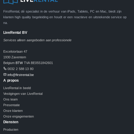
FirstRental, dé specialist in de verhuur van iPads, Tablets, PC en Mac, biedt zijn
klanten high quality begeleiding en houdt er een reactieve en uitstekende service op
na.
LiveRental BV
Services alleen aangeboden aan professionele
Excelsiorlaan 47
1930 Zaventem
Belgium
BTW
TVA BE0551842601
0032 2 588 13 80
info@firstrental.be
A propos
LiveRental in beeld
Vestigingen van LiveRental
Ons team
Presentatie
Onze klanten
Onze engagementen
Diensten
Producten