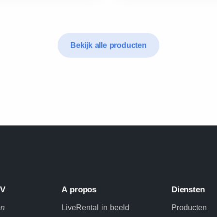
Bekijk alle producten
BV
A propos
Diensten
en
LiveRental in beeld
Producten