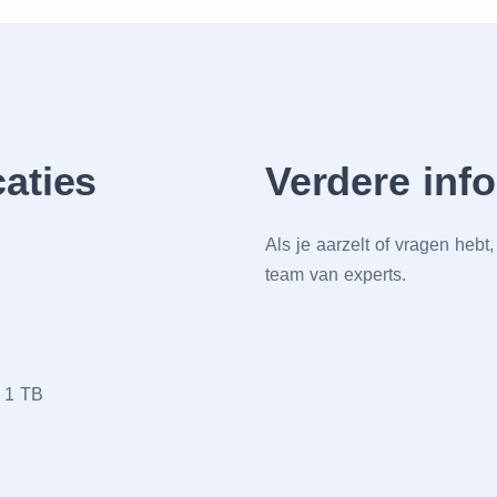
caties
Verdere inf
Als je aarzelt of vragen heb
team van experts.
r 1 TB