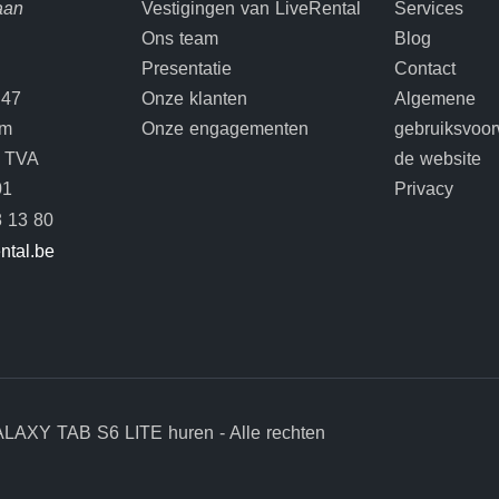
aan
Vestigingen van LiveRental
Services
Ons team
Blog
Presentatie
Contact
 47
Onze klanten
Algemene
em
Onze engagementen
gebruiksvoo
TVA
de website
01
Privacy
 13 80
ental.be
LAXY TAB S6 LITE huren - Alle rechten