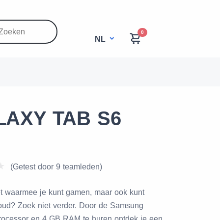
0
NL
AXY TAB S6
(Getest door 9 teamleden)
et waarmee je kunt gamen, maar ook kunt
houd? Zoek niet verder. Door de Samsung
rocessor en 4 GB RAM te huren ontdek je een