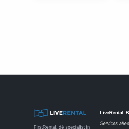
LiveRental 
Services alle
FirstRental, dé specialist in