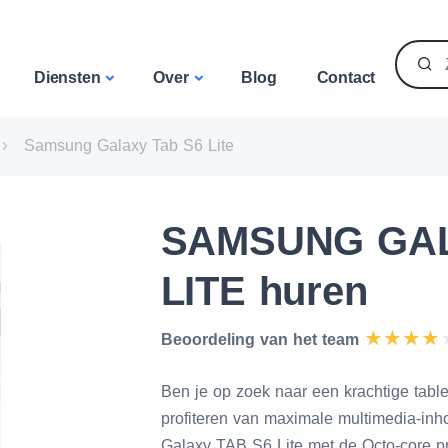
Diensten
Over
Blog
Contact
Samsung Galaxy Tab S6 Lite
SAMSUNG GAL
LITE huren
Beoordeling van het team
Ben je op zoek naar een krachtige tabl
profiteren van maximale multimedia-in
Galaxy TAB S6 Lite met de Octo-core p